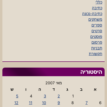
כללי
כתיבה
כתיבה-נכונה
משחקים
ספרים
סרטים
פוסטים
פרסום
תבניות
תקשורת
היסטוריה
מאי 2007
א
ב
ג
ד
ה
ו
ש
5
4
3
2
1
12
11
10
9
8
7
6