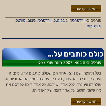
"%s"
המשך קריאה
פורסם ב-
וורדפרס
תויג
בלוגטל
,
וורדפרס
,
עיצוב
,
פורטל
על
6 תגובות
פורטל
בלוגים
ישראלי
כולם כותבים על…
פורסם ב-
5 במאי 2007
מאת
אורי צציק
בכל תקופה ישנו נושא אחד חם שכולם כותבים עליו. פעם זו
היתה זרובבלה והגזענות, פעם זו היתה טרטמן והתואר וכיום זה
אולמרט ווינוגרד. לכל אחד יש דעה, כל אחד רוצה לפרסם את
מה שהוא חושב וכל אחד רוצה שיקראו אותו.
"%s"
המשך קריאה