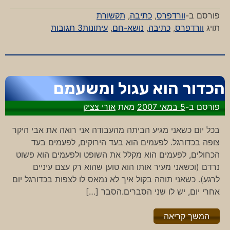
פורסם ב-
וורדפרס
,
כתיבה
,
תקשורת
על
תויג
וורדפרס
,
כתיבה
,
נושא-חם
,
עיתונות
3 תגובות
כולם
כותבים
על…
הכדור הוא עגול ומשעמם
פורסם ב-
5 במאי 2007
מאת
אורי צציק
בכל יום כשאני מגיע הביתה מהעבודה אני רואה את אבי היקר
צופה בכדורגל. לפעמים הוא בעד הירוקים, לפעמים בעד
הכחולים, לפעמים הוא מקלל את השופט ולפעמים הוא פשוט
נרדם (וכשאני מעיר אותו הוא טוען שהוא רק עצם עיניים
לרגע). כשאני תוהה בקול איך לא נמאס לו לצפות בכדורגל יום
אחרי יום, יש לו שני הסברים.הסבר […]
"%s"
המשך קריאה