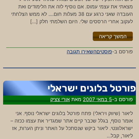
מצאתי את עצמי עמוס. אם נוסיף לזה את הלימודים ואת
העובדה שאני כרגע עם 38 מעלות חום…. לא ממש הצלחתי
לעקוב אחרי הרססים שלי. היום השלמתי חלק […]
"%s"
המשך קריאה
-
פורסם ב-
פוסטים
השאירו תגובה
בלי
הדבש
ובלי
העוקץ
פורטל בלוגים ישראלי
פורסם ב-
5 במאי 2007
מאת
אורי צציק
ליאור (שיווק ויראלי) פתח פורטל בלוגים ישראלי נוסף. אני
אומר נוסף, בגלל שכבר קיים אתר שמגדיר את עצמו ככזה –
ישראלוונטי. ליאור ביקש שנסתכל על האתר וניתן הערות, אז
ליאור, קבל…