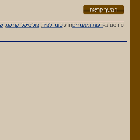
"%s"
המשך קריאה
פורסם ב-
דעות ומאמרים
תויג
טומי לפיד
,
פוליטיקלי קורקט
,
שי