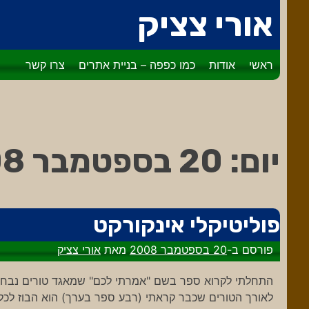
דלג
אורי צציק
לתוכן
ראשי
אודות
כמו כפפה – בניית אתרים
צרו קשר
יום:
20 בספטמבר 2008
פוליטיקלי אינקורקט
פורסם ב-
20 בספטמבר 2008
מאת
אורי צציק
התחלתי לקרוא ספר בשם "אמרתי לכם" שמאגד טורים נבחרים
לאורך הטורים שכבר קראתי (רבע ספר בערך) הוא הבוז לכל 