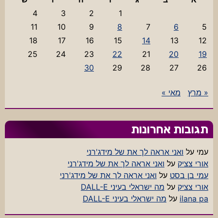
4
3
2
1
11
10
9
8
7
6
5
18
17
16
15
14
13
12
25
24
23
22
21
20
19
30
29
28
27
26
« מרץ
מאי »
תגובות אחרונות
עמי
על
ואני אראה לך את של מידג'רני
אורי צציק
על
ואני אראה לך את של מידג'רני
עמי בן בסט
על
ואני אראה לך את של מידג'רני
אורי צציק
על
מה ישראלי בעיני DALL-E
ilana pa
על
מה ישראלי בעיני DALL-E