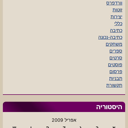
וורדפרס
זוטות
יצירות
כללי
כתיבה
כתיבה-נכונה
משחקים
ספרים
סרטים
פוסטים
פרסום
תבניות
תקשורת
היסטוריה
אפריל 2009
א
ב
ג
ד
ה
ו
ש