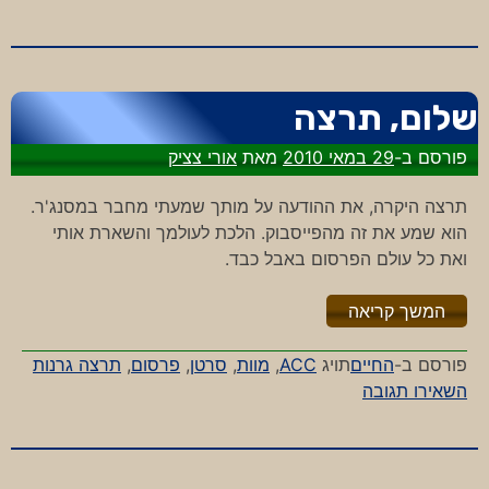
זוטות
04.06.2010
שלום, תרצה
פורסם ב-
29 במאי 2010
מאת
אורי צציק
תרצה היקרה, את ההודעה על מותך שמעתי מחבר במסנג'ר.
הוא שמע את זה מהפייסבוק. הלכת לעולמך והשארת אותי
ואת כל עולם הפרסום באבל כבד.
"%s"
המשך קריאה
פורסם ב-
החיים
תויג
ACC
,
מוות
,
סרטן
,
פרסום
,
תרצה גרנות
-
השאירו תגובה
שלום,
תרצה