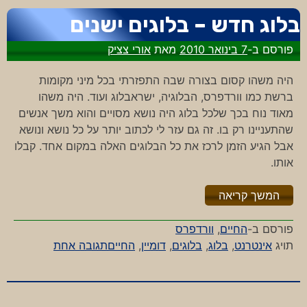
מימד
בלוג חדש – בלוגים ישנים
פורסם ב-
7 בינואר 2010
מאת
אורי צציק
היה משהו קסום בצורה שבה התפזרתי בכל מיני מקומות
ברשת כמו וורדפרס, הבלוגיה, ישראבלוג ועוד. היה משהו
מאוד נוח בכך שלכל בלוג היה נושא מסויים והוא משך אנשים
שהתעניינו רק בו. זה גם עזר לי לכתוב יותר על כל נושא ונושא
אבל הגיע הזמן לרכז את כל הבלוגים האלה במקום אחד. קבלו
אותו.
"%s"
המשך קריאה
פורסם ב-
החיים
,
וורדפרס
על
תויג
אינטרנט
,
בלוג
,
בלוגים
,
דומיין
,
החיים
תגובה אחת
בלוג
חדש
–