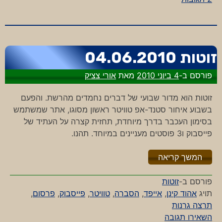
פיציפקעס
#3
זוטות 04.06.2010
פורסם ב-
4 ביוני 2010
מאת
אורי צציק
זוטות הוא מדור שבועי של דברים נחמדים מהרשת. והפעם
בשבוע איחור סטנד-אפ טוויטר ראשון מסוגו, אתר שמשתמש
בסימון העכבר בדרך מיוחדת, תחזית קצרה על העתיד של
פייסבוק ו3 פוסטים מעניינים במיוחד. תהנו.
"%s"
המשך קריאה
פורסם ב-
זוטות
תויג
אהוד קינן
,
אייפד
,
הסברה
,
טוויטר
,
פייסבוק
,
פרסום
,
תרצה גרנות
-
השאירו תגובה