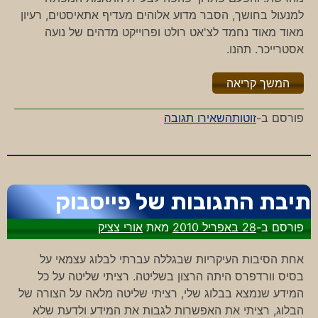
למנעול בחושך, הסבר מדוע אלוהים מעדיף אתאיסטים, רעיון
מאוד מאוד נחמד לצ'אט רולט ופרוייקט מדהים של נועה
אסטרייכר. תהנו.
"%s"
המשך קריאה
-
פורסם ב-
זוטות
השאירו תגובה
זוטות
לסופ"ש
7.5.10
תיבת התגובות של פייסבוק
פורסם ב-
28 באפריל 2010
מאת
אורי צציק
אחת הסיבות העיקריות שבגללה עברתי לבלוג עצמאי על
בסיס וורדפרס היתה הרצון בשליטה. רציתי שליטה על כל
המידע שנמצא בבלוג שלי, רציתי שליטה מלאה על הצורה של
הבלוג, רציתי את האפשרות לגבות את המידע ולדעת שלא