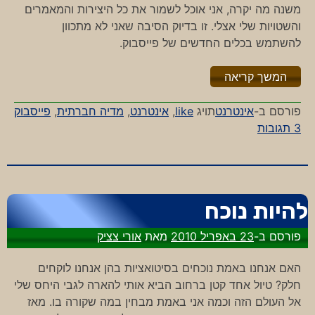
משנה מה יקרה, אני אוכל לשמור את כל היצירות והמאמרים
והשטויות שלי אצלי. זו בדיוק הסיבה שאני לא מתכוון
להשתמש בכלים החדשים של פייסבוק.
"%s"
המשך קריאה
פורסם ב-
אינטרנט
תויג
like
,
אינטרנט
,
מדיה חברתית
,
פייסבוק
על
3 תגובות
תיבת
התגובות
של
פייסבוק
להיות נוכח
פורסם ב-
23 באפריל 2010
מאת
אורי צציק
האם אנחנו באמת נוכחים בסיטואציות בהן אנחנו לוקחים
חלק? טיול אחד קטן ברחוב הביא אותי להארה לגבי היחס שלי
אל העולם הזה וכמה אני באמת מבחין במה שקורה בו. מאז