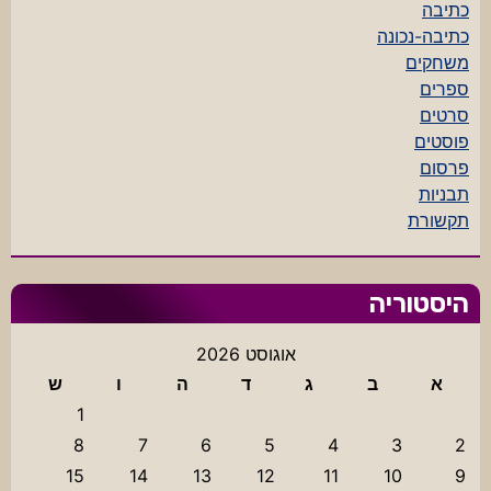
כתיבה
כתיבה-נכונה
משחקים
ספרים
סרטים
פוסטים
פרסום
תבניות
תקשורת
היסטוריה
אוגוסט 2026
א
ב
ג
ד
ה
ו
ש
1
8
7
6
5
4
3
2
15
14
13
12
11
10
9