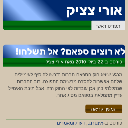
דלג
אורי צציק
לתוכן
תפריט ראשי
לא רוצים ספאם? אל תשלחו!
פורסם ב-
22 ביולי 2010
מאת
אורי צציק
מרגע שיצא חוק הספאם חברות נדרשו להוסיף לאימיילים
שלהם אפשרות להסרה מרשימת התפוצה. רוב החברות
שנתקלתי בהן אכן עובדות לפי החוק הזה, אבל תיבת האימייל
עדיין מתמלאת בספאם מסוג אחר.
"%s"
המשך קריאה
פורסם ב-
אינטרנט
,
דעות ומאמרים