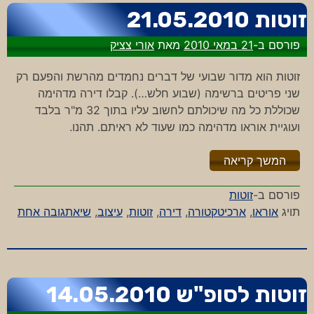
זוטות 21.05.2010
פורסם ב-
21 במאי 2010
מאת
אורי צציק
זוטות הוא מדור שבועי של דברים נחמדים מהרשת והפעם רק
שני פריטים ברשימה (שבוע חלש…). קבלו דירה מדהימה
שכוללת כל מה שיכולתם לחשוב עליו בתוך 32 מ"ר בלבד
ועוגיית אוראו מדהימה כמו שעוד לא ראיתם. תהנו.
"%s"
המשך קריאה
פורסם ב-
זוטות
על
תויג
אוראו
,
ארכיטקטורה
,
דירה
,
זוטות
,
עיצוב
,
שיא
תגובה אחת
זוטו
2010
זוטות לסופ"ש 14.05.2010