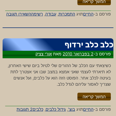
"%s"
המשך קריאה
-11
פורסם ב-
החיים
תויג
התמכרות
,
עבודה
,
רשימה
השאירו תגובה
סימנ
לכך
שאת
מכור
כלב כלב ירדוף
לעב
פורסם ב-
2 בפברואר 2010
מאת
אורי צציק
כשיצאתי עם הכלב של ההורים שלי לטיול ביום שישי האחרון,
לא תיארתי לעצמי שאני אמצא במצב שבו אני אצטרך לתת
בעיטה לכלב אחר. הפוסט הזה הוא על כלבים, ועל אנשים
שצריך לאסור עליהם לגדל כלב.
"%s"
המשך קריאה
על
פורסם ב-
החיים
תויג
בוצ'
,
גידול כלבים
,
כלבים
2 תגובות
כלב