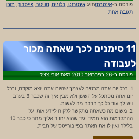
פורסם ב-
אינטרנט
תויג
אינטרנט
,
בלוגים
,
טוויטר
,
פייסבוק
,
תוכן
על
תגובה אחת
קצת
סדר
(פסח)
11 סימנים לכך שאתה מכור
לעבודה
פורסם ב-
26 בפברואר 2010
מאת
אורי צציק
1. בכל יום אתה מבטיח לעצמך שהיום אתה יוצא מוקדם, ובכל
יום אתה מסתכל על השעון ולא מבין איך זה שכבר 8 בערב
ויש לך עוד כל כך הרבה מה לעשות.
2. משום מה כשאתה מתקשר ללקוח ליידע אותו על
ההתקדמות הוא תמיד יגיד שהוא יחזור אליך מחר כי כבר 10
בלילה ואין לו את האתר בפייבורייטס של הבית.