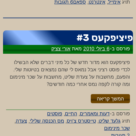
על
תויג
אימייל
,
אינטרנט
,
ספאם
6 תגובות
לא
רוצים
ספאם?
אל
פיציפקעס #3
תשלחו!
פורסם ב-
6 ביולי 2010
מאת
אורי צציק
פיציפקעס הוא מדור חדש של כל מיני דברים שלא הבשילו
לכדי פוסט רציני אבל נמאס לי שהם נמצאים בטיוטות שלי.
והפעם, מחשבות על צעדת שליט, מחשבות על שכר מינימום
ומה קורה לקפה נמס אחרי כמה חודשים?
"%s"
המשך קריאה
פורסם ב-
דעות ומאמרים
,
החיים
,
פוסטים
תויג
גלעד שליט
,
טייסטרס צ'ויס
,
מס הכנסה שלילי
,
צעדה
,
שכר מינימום
על
2 תגובות