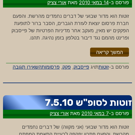
פורסם ב-
14 במאי 2010
מאת
אורי צציק
זוטות הוא מדור שבועי של דברים נחמדים מהרשת. והפעם
חברת פרסום יוצאת לעזרת הגברים, הסבר ברור לתופעת
הפקקים יש מאין, מעקב אחר מדיניות הפרטיות של פייסבוק
ופרינט מהמם נגד דיבור בטלפון בזמן נהיגה. תהנו.
"%s"
המשך קריאה
-
פורסם ב-
זוטות
תויג
פייסבוק
,
פקק
,
פרסומות
השאירו תגובה
זוטות
לסופ"ש
5.2010
זוטות לסופ"ש 7.5.10
פורסם ב-
7 במאי 2010
מאת
אורי צציק
זוטות הוא מדור שבועי (אני מקווה) של דברים נחמדים
מהרשת. והפעם פתרון יפהפה לבעיית התאמת המפתח