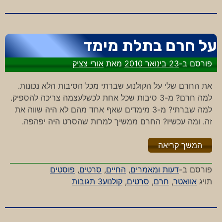
כלב
ירדוף
על חרם בתלת מימד
פורסם ב-
23 בינואר 2010
מאת
אורי צציק
את החרם שלי על הקולנוע שברתי מכל הסיבות הלא נכונות.
למה חרם? מ-3 סיבות שכל אחת לכשלעצמה צריכה להספיק.
למה שברתי? מ-3 מימדים שאף אחד מהם לא היה שווה את
זה. ומה עכשיו? החרם ממשיך למרות שהסרט היה יפהפה.
"%s"
המשך קריאה
פורסם ב-
דעות ומאמרים
,
החיים
,
סרטים
,
פוסטים
על
תויג
אוואטר
,
חרם
,
סרטים
,
קולנוע
3 תגובות
על
חרם
בתלת