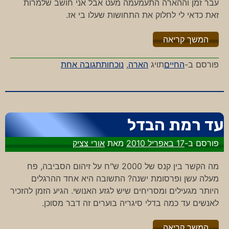
עבר זמן וההארה התעמעמה מעט אבל אני חושב שלמרות
זאת כדאי לי לחלוק את התחושות שעלו בי אז.
"%s"
המשך קריאה
על
פורסם ב-
החיים
תויג
הארה
,
נוכחות
תגובה אחת
להיות
נוכח
עד רמת הבדל
פורסם ב-
17 באפריל 2010
מאת
אורי צציק
מה הקשר בין קנס של 2000 ש"ח על זיהום הסביבה, פח
מעלה עשן ופרסומת ישנה? התשובה היא אחד ההרגלים
היותר מגעילים ומסריחים שיש לגזע האנושי. הגיע הזמן להזכיר
לאנשים עד כמה בדלי סיגריה בוערים זה דבר מסוכן.
"%s"
המשך קריאה