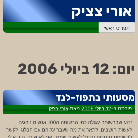
דלג
אורי צציק
לתוכן
תפריט ראשי
יום:
12 ביולי 2006
מסעותי בתפוז-לנד
פורסם ב-
12 ביולי 2006
מאת
אורי צציק
ידוע שברשומה עגולה כמו הרשומה ה100 אנשים נוהגים
לעשות חושבים, לתאר את מה שעבר עליהם עם הבלוג, לקשר
לרשומות נבחרות ובכלל לעשות שמח…אני לא שונה. טוב אולי