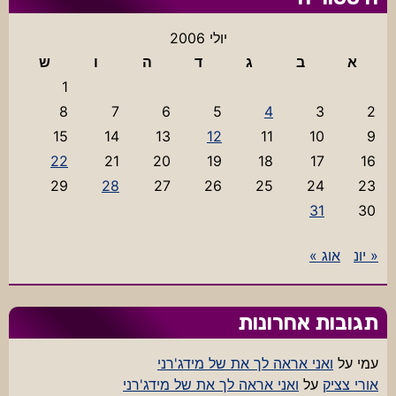
יולי 2006
א
ב
ג
ד
ה
ו
ש
1
8
7
6
5
4
3
2
15
14
13
12
11
10
9
22
21
20
19
18
17
16
29
28
27
26
25
24
23
31
30
« יונ
אוג »
תגובות אחרונות
עמי
על
ואני אראה לך את של מידג'רני
אורי צציק
על
ואני אראה לך את של מידג'רני