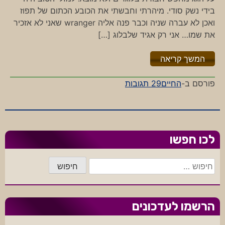
בידי נשק סודי. מיהרתי וחבשתי את הכובע הכתום של תפוז
ואכן לא עברה שניה וכבר פנה אליה wranger שאני לא אזכיר
את שמו… אני רק אגיד שלבלוג […]
"%s"
המשך קריאה
על
פורסם ב-
החיים
29 תגובות
מחול
הבלונים
–
המפגש
לכו חפשו
חיפוש:
הרשמו לעדכונים