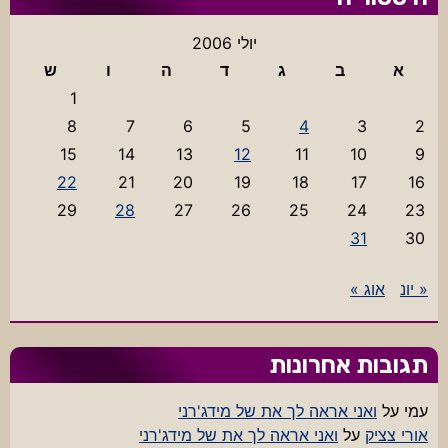
יולי 2006
א
ב
ג
ד
ה
ו
ש
1
8
7
6
5
4
3
2
15
14
13
12
11
10
9
22
21
20
19
18
17
16
29
28
27
26
25
24
23
31
30
« יונ
אוג »
תגובות אחרונות
עמי
על
ואני אראה לך את של מידג'רני
אורי צציק
על
ואני אראה לך את של מידג'רני