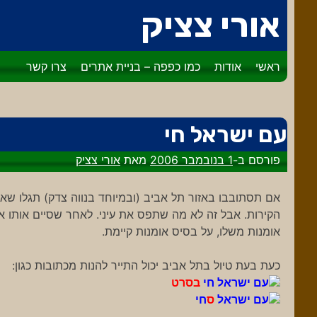
דלג
אורי צציק
לתוכן
ראשי
אודות
כמו כפפה – בניית אתרים
צרו קשר
עם ישראל חי
פורסם ב-
1 בנובמבר 2006
מאת
אורי צציק
אם תסתובבו באזור תל אביב (ובמיוחד בנווה צדק) תגלו שא
הקירות. אבל זה לא מה שתפס את עיני. לאחר שסיים אותו אלמ
אומנות משלו, על בסיס אומנות קיימת.
כעת בעת טיול בתל אביב יכול התייר להנות מכתובות כגון:
עם ישראל חי
בסרט
עם ישראל
ס
חי