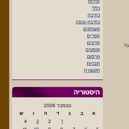
יצירות
כללי
כתיבה
כתיבה-נכונה
משחקים
ספרים
סרטים
וד
פוסטים
פרסום
תבניות
תקשורת
היסטוריה
נובמבר 2006
א
ב
ג
ד
ה
ו
ש
4
3
2
1