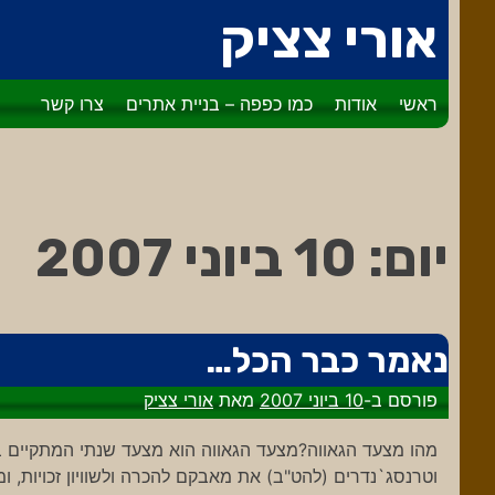
דלג
אורי צציק
לתוכן
ראשי
אודות
כמו כפפה – בניית אתרים
צרו קשר
יום:
10 ביוני 2007
נאמר כבר הכל…
פורסם ב-
10 ביוני 2007
מאת
אורי צציק
מהו מצעד הגאווה?מצעד הגאווה הוא מצעד שנתי המתקיים בער
וטרנסג`נדרים (להט"ב) את מאבקם להכרה ולשוויון זכויות, ו