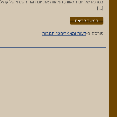
במרכזו של יום הגאווה, המהווה את יום חגה השנתי של קהילת
[…]
"%s"
המשך קריאה
על
פורסם ב-
דעות ומאמרים
13 תגובות
נאמר
כבר
הכל…