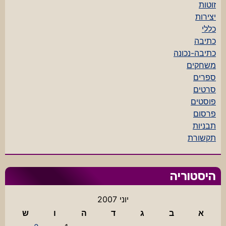
זוטות
יצירות
כללי
כתיבה
כתיבה-נכונה
משחקים
ספרים
סרטים
פוסטים
פרסום
תבניות
תקשורת
היסטוריה
יוני 2007
א
ב
ג
ד
ה
ו
ש