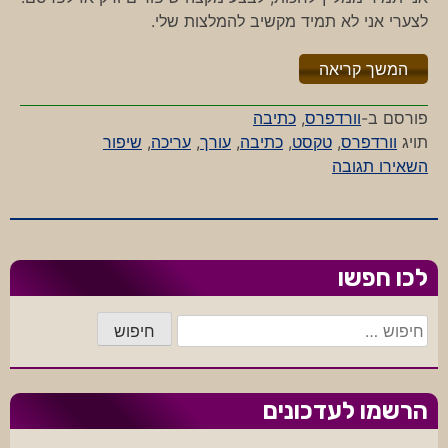
לצערי אני לא תמיד מקשיב להמלצות שלי.
"%s"
המשך קריאה
פורסם ב-
וורדפרס
,
כתיבה
תויג
וורדפרס
,
טקסט
,
כתיבה
,
עורך
,
עריכה
,
שיפור
-
השאירו תגובה
חשיבותה
של
עריכה
לכו חפשו
חיפוש:
הרשמו לעדכונים