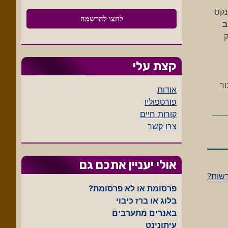
נקס
ב
ק
קצת עלי
ור
אודות
פורטפוליו
קורות חיים
צרו קשר
אולי יעניין אתכם גם
שות?
פרסומת או לא פרסומת?
בלוג או ברז כיבוי
באנרים מתערבים
עיתונינט