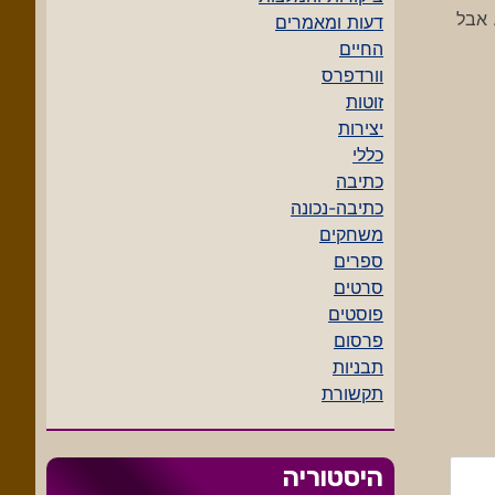
 אבל
דעות ומאמרים
החיים
וורדפרס
זוטות
יצירות
כללי
כתיבה
כתיבה-נכונה
משחקים
ספרים
סרטים
פוסטים
פרסום
תבניות
תקשורת
היסטוריה