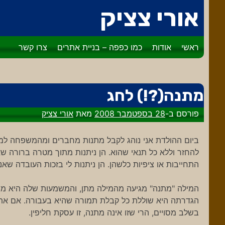
דלג
אורי צציק
לתוכן
ראשי
אודות
כמו כפפה – בניית אתרים
צרו קשר
מתנה(?!) לחג
פורסם ב-
28 בספטמבר 2008
מאת
אורי צציק
ביום ההולדת אני נוהג לקבל מתנות מחברים ומהמשפחה למ
להחזר וללא כל תנאי שהוא. הן ניתנות מתוך מטרה ברורה ש
התחייבות או ציפיות כלשהן. הן ניתנות לי בזכות העובדה שא
המילה "מתנה" מגיעה מהמילה מתן, והמשמעות שלה היא משה
הגדרתה היא שוללת כל קבלת תמורה שהיא בעבורה. אם אתן 
בשלב מסויים, הרי שזו אינה מתנה, זו עסקת חליפין.