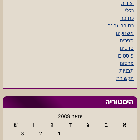
יצירות
כללי
כתיבה
כתיבה-נכונה
משחקים
ספרים
סרטים
פוסטים
פרסום
תבניות
תקשורת
היסטוריה
ינואר 2009
א
ב
ג
ד
ה
ו
ש
3
2
1