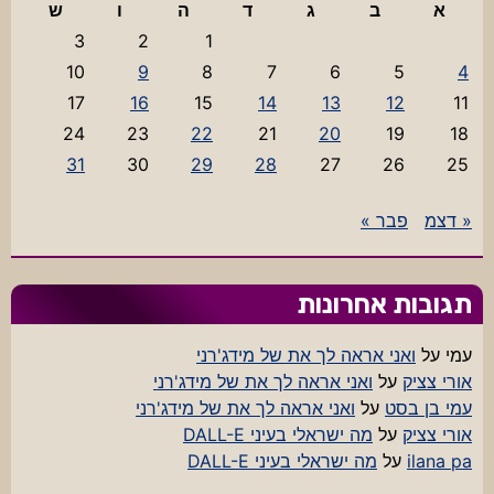
א
ב
ג
ד
ה
ו
ש
3
2
1
10
9
8
7
6
5
4
17
16
15
14
13
12
11
24
23
22
21
20
19
18
31
30
29
28
27
26
25
« דצמ
פבר »
תגובות אחרונות
עמי
על
ואני אראה לך את של מידג'רני
אורי צציק
על
ואני אראה לך את של מידג'רני
עמי בן בסט
על
ואני אראה לך את של מידג'רני
אורי צציק
על
מה ישראלי בעיני DALL-E
ilana pa
על
מה ישראלי בעיני DALL-E