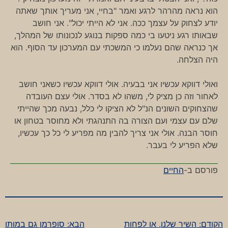
הוא נראה מהרהר לרגע ואמר "בחיי, אני מעריך אותך שאתה
יודע לצחוק על עצמך ככה. אני לא הייתי יכול". אני חושב
שבאותו רגע ניטעו בי כמה ספקות בנוגע לנכונותו של המהלך,
אך כנראה שהם נעלמו כי המשכתי עם המערכון עד הסוף. הוא
היה הצלחה.
ואולי דווקא עכשיו אני בבעיה. אולי דווקא עכשיו כשאני חושב
לאחור וזה כן מציק לי, משהו לא בסדר. אולי עצם העובדה
שהצחוקים השונים הנ"ל לא הציקו לי כלל, נבעה מכך שהייתי
שלם עם עצמי ועם הצורה בה התנהגתי ולא מחוסר בטחון או
חוסר הבנה. אולי אני צריך להבין מה מפריע לי כל כך עכשיו,
שלא הפריע לי בעבר.
פורסם ב-
החיים
הקודם:
השיר שלנו, או לפחות
הבא:
סופרמן גם במותו