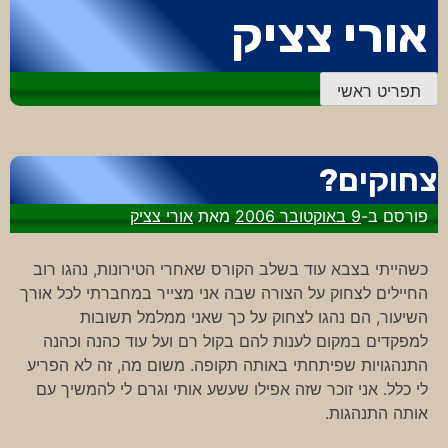
דלג
אורי צציק
לתוכן
תפריט ראשי
צחוקים?
פורסם ב-
9 באוקטובר 2006
מאת
אורי צציק
כשהייתי בצבא עוד בשלב הקורס שאחרי הטירונות, נהגו רוב
החיילים לצחוק על הצורה שבה אני מצייר במחברתי לכל אורך
השיעור, הם נהגו לצחוק על כך שאני ממלמל תשובות
למפקדים במקום לענות להם בקול רם ועל עוד כהנה וכהנה
התנהגויות שפיתחתי באותה תקופה. משום מה, זה לא הפריע
לי כלל. אני זוכר שזה אפילו שעשע אותי וגרם לי להמשיך עם
אותה התנהגות.