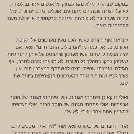
במקום שבו גדלתי לא נהגו לצחוק על אנשים אחרים, לפחות
לא על הצורה שבה הם מתנהגים, אוכלים, מדברים וכו`. יכול
להיות שעקב כך לא פיתחתי מגננות סרקסטיות או יכולת מענה
להתנהגות כזאת.
לקראת סוף הקורס כאשר הכנו מעין מערכונים על תקופת
הקורס, פנו אלי כמה מן "המובילים החברתיים" ושאלו אם
יהיה אכפת לי שהם יעשו מערכון שיתבסס על אותן התנהגויות
שעליהן צחקו במהלך כל הקורס. לא מצאתי סיבה לסרב, ואף
הגדלתי ואמרתי שהייתי רוצה להשתתף במערכון הזה. אין
צורך לציין שזה היה אחד המערכונים המצחיקים ביותר שהיו
שם.
ואולי דווקא כן פיתחתי מגננות. אולי פיתחתי מגננה של חוסר
אכפתיות. אולי פתחתי מגננה של חוסר הבנה. אולי העדפתי
להאמין שהם צחקו איתי ולא עלי.
אחד החברים שלי בקורס שאל אותי "איך אתה מסכים לדבר
כזה?", ואני הבטתי בו בעיני תם ואמרתי "זה מערכון מצחיק".