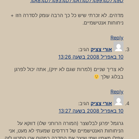
%A8%D7%93%D7%A1%D7%99%D7%9D
מדהים. לא זכרתי שיש כל כך הרבה עומק לסדרה הזו +
ניחוחות אנטישמיים.
Reply
אורי צציק
הגיב:
10 באפריל 2008 בשעה 13:26
לא צריך שניים (למרות שגם לא יזיק), אתה יכול לפרגן
בבלוג שלך
Reply
אורי צציק
הגיב:
10 באפריל 2008 בשעה 13:27
גרגמל יפרגן לבלשצר (המורה הרוחני שלו) דווקא על
הניחוחות האנטישמיים של דרדסים שמעתי לא מעט, אני
אפילו מאמין שמי שיצר את הסדרה במקום אכן התכוון לזה.