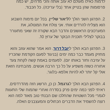
לדמות כאילו מעולם לא עזב אותה והכי מדהים, יש כמה
פרסומות שהן בטייק אחד (בלי עריכה). כל הכבוד.
2. הפרגון השני הולך ל
ליאור שליין
. בכל יום מימות השבוע
הוא מצליח להרדים אותי. אני צולח את המונולוג, את
המערכונים הראשונים והדבר הבא שקורה זה שאני מתעורר
בבוקר לצלילי תוכנית הבוקר של ערוץ 10.
3. הפרגון הבא הולך ל
יובל דרור
. הוא אמר שהוא עוזב והוא
מחזיק מעמד כבר כמה ימים (בניגוד לפעם הקודמת שהכריז
על עזיבה וחזר באותו יום). לפעמים באמת קשה לקחת צעד
אחורה כשזה משפיע על כל כך הרבה אנשים. מהבחינה הזאת
אולי קל יותר לא להיות אלפא-בלוגר.
4. הפרגון הבא הולך ל
גרגמל
. כן כן, הרשע הזה מהדרדסים.
ראיתי לפני כמה ימים פרק בסדרה ואחרי שהמוח שלי התעוות
לגמרי מכל השטויות שהחלכו שם הבנתי טוב מאוד למה הוא
רוצה להשמיד את הדברים הכחולים והמעצבנים האלה.