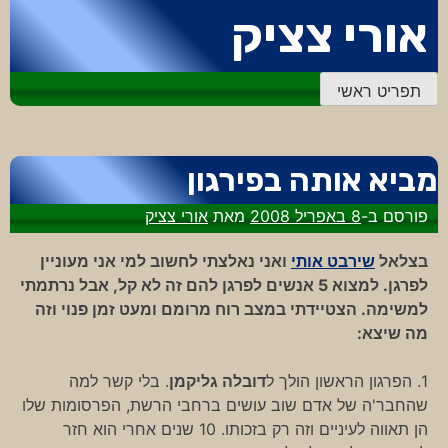
דלג
אורי צציק
לתוכן
תפריט ראשי
מביא אותה בפירגון
פורסם ב-
8 באפריל 2008
מאת
אורי צציק
בצלאל
שירבט אותי
ואני נאלצתי לחשוב למי אני מעוניין
לפרגן. למצוא 5 אנשים לפרגן להם זה לא קל, אבל נרתמתי
למשימה. הצטיידתי במצב רוח מרומם ומעט זמן פנוי וזה
מה שיצא:
1. הפרגון הראשון הולך ל
דובלה גליקמן
. בלי קשר למה
שהחבר'ה של אדם שוב עושים ברחבי הרשת, הפרסומות שלו
הן תאווה לעיניים וזה רק בזכותו. 10 שנים אחרי הוא חזר