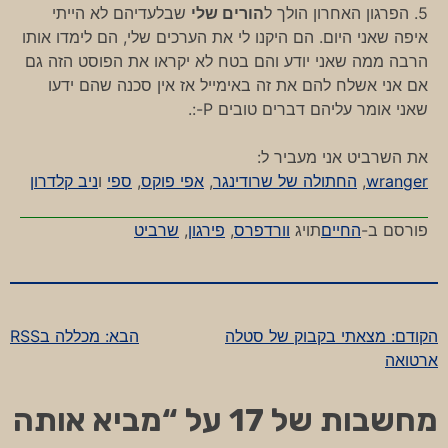
5. הפרגון האחרון הולך ל
הורים שלי
שבלעדיהם לא הייתי
איפה שאני היום. הם היקנו לי את הערכים שלי, הם לימדו אותו
הרבה ממה שאני יודע והם בטח לא יקראו את הפוסט הזה גם
אם אני אשלח להם את זה באימייל אז אין סכנה שהם ידעו
שאני אומר עליהם דברים טובים P-:.
את השרביט אני מעביר ל:
wranger
,
החתולה של שרודינגר
,
אפי פוקס
,
ספי
ו
ניב קלדרון
פורסם ב-
החיים
תויג
וורדפרס
,
פירגון
,
שרביט
הקודם:
מצאתי בקבוק של סטלה
הבא:
מכללה בRSS
ניווט
ארטואה
מחשבות של 17 על “
מביא אותה