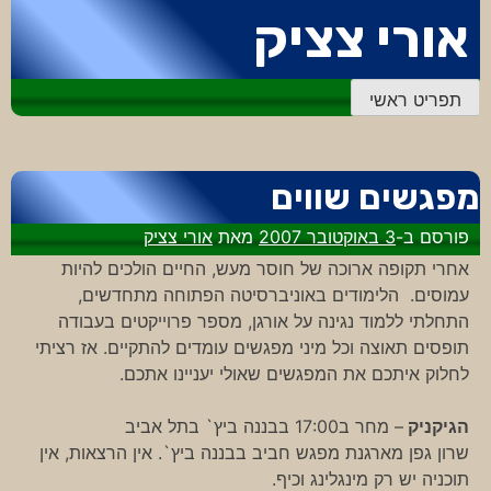
דלג
אורי צציק
לתוכן
תפריט ראשי
מפגשים שווים
פורסם ב-
3 באוקטובר 2007
מאת
אורי צציק
אחרי תקופה ארוכה של חוסר מעש, החיים הולכים להיות
עמוסים. הלימודים באוניברסיטה הפתוחה מתחדשים,
התחלתי ללמוד נגינה על אורגן, מספר פרוייקטים בעבודה
תופסים תאוצה וכל מיני מפגשים עומדים להתקיים. אז רציתי
לחלוק איתכם את המפגשים שאולי יעניינו אתכם.
הגיקניק
– מחר ב17:00 בבננה ביץ` בתל אביב
שרון גפן מארגנת מפגש חביב בבננה ביץ`. אין הרצאות, אין
תוכניה יש רק מינגלינג וכיף.