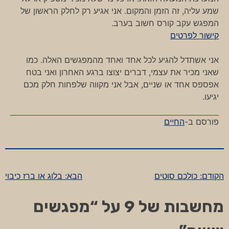
שמע עליה, זה הזמן והמקום. אני אגיע רק לחלק הראשון של
המפגש עקב קורס חשוב בערב.
קישור לפרטים
אני אשתדל להגיע לכל אחד ואחד מהמפגשים האלה. כמו
שאני מכיר את עצמי, דברים יצוצו ברגע האחרון ואני בטח
אפספס אחד או שניים, אבל אני מקווה שלפחות חלק מכם
יגיעו.
פורסם ב-
החיים
הקודם:
כולכם סוטים
הבא:
בלוג או ברז כיבוי
ניווט
מחשבות של 9 על “
מפגשים