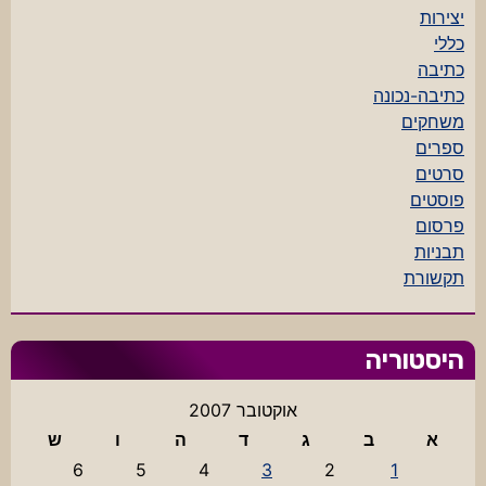
יצירות
כללי
כתיבה
כתיבה-נכונה
משחקים
ספרים
סרטים
פוסטים
פרסום
תבניות
תקשורת
היסטוריה
אוקטובר 2007
א
ב
ג
ד
ה
ו
ש
6
5
4
3
2
1