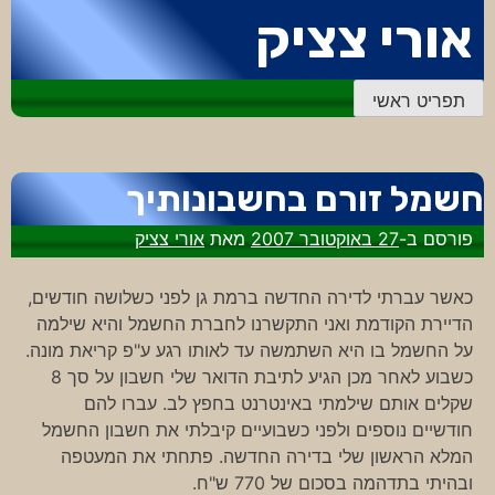
דלג
אורי צציק
לתוכן
תפריט ראשי
חשמל זורם בחשבונותיך
פורסם ב-
27 באוקטובר 2007
מאת
אורי צציק
כאשר עברתי לדירה החדשה ברמת גן לפני כשלושה חודשים,
הדיירת הקודמת ואני התקשרנו לחברת החשמל והיא שילמה
על החשמל בו היא השתמשה עד לאותו רגע ע"פ קריאת מונה.
כשבוע לאחר מכן הגיע לתיבת הדואר שלי חשבון על סך 8
שקלים אותם שילמתי באינטרנט בחפץ לב. עברו להם
חודשיים נוספים ולפני כשבועיים קיבלתי את חשבון החשמל
המלא הראשון שלי בדירה החדשה. פתחתי את המעטפה
ובהיתי בתדהמה בסכום של 770 ש"ח.