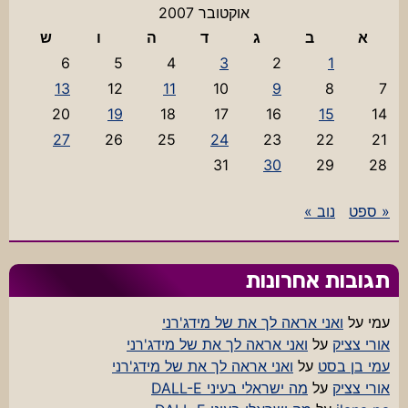
אוקטובר 2007
א
ב
ג
ד
ה
ו
ש
6
5
4
3
2
1
13
12
11
10
9
8
7
20
19
18
17
16
15
14
27
26
25
24
23
22
21
31
30
29
28
« ספט
נוב »
תגובות אחרונות
עמי
על
ואני אראה לך את של מידג'רני
אורי צציק
על
ואני אראה לך את של מידג'רני
עמי בן בסט
על
ואני אראה לך את של מידג'רני
אורי צציק
על
מה ישראלי בעיני DALL-E