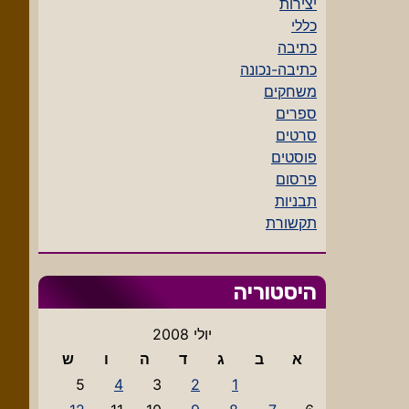
יצירות
כללי
כתיבה
כתיבה-נכונה
משחקים
ספרים
סרטים
פוסטים
פרסום
תבניות
תקשורת
היסטוריה
יולי 2008
א
ב
ג
ד
ה
ו
ש
5
4
3
2
1