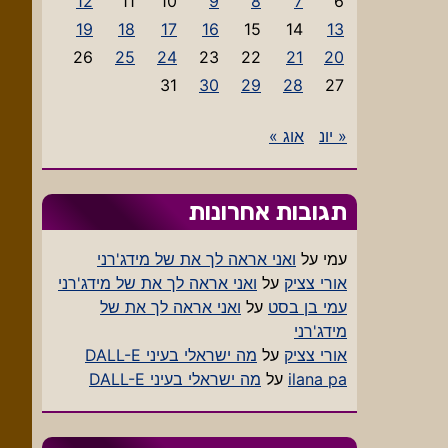
12
11
10
9
8
7
6
19
18
17
16
15
14
13
26
25
24
23
22
21
20
31
30
29
28
27
« יונ
אוג »
תגובות אחרונות
עמי
על
ואני אראה לך את של מידג'רני
אורי צציק
על
ואני אראה לך את של מידג'רני
עמי בן בסט
על
ואני אראה לך את של
מידג'רני
אורי צציק
על
מה ישראלי בעיני DALL-E
ilana pa
על
מה ישראלי בעיני DALL-E