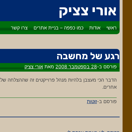
דלג
אורי צציק
לתוכן
ראשי
אודות
כמו כפפה – בניית אתרים
צרו קשר
רגע של מחשבה
פורסם ב-
28 בספטמבר 2008
מאת
אורי צציק
הדבר הכי מעצבן בלהיות מנהל פרוייקטים זה שההצלחה של 
אחרים.
פורסם ב-
זוטות