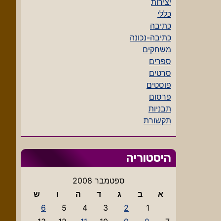
יצירות
כללי
כתיבה
כתיבה-נכונה
משחקים
ספרים
סרטים
פוסטים
פרסום
תבניות
תקשורת
היסטוריה
ספטמבר 2008
א
ב
ג
ד
ה
ו
ש
6
5
4
3
2
1