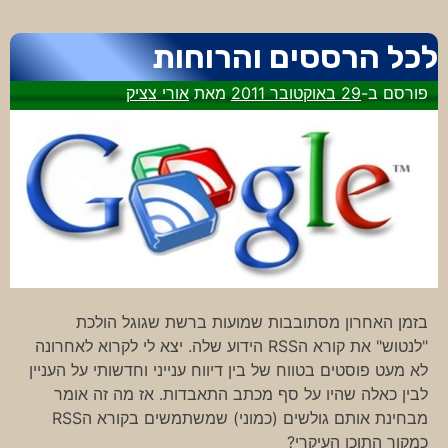
לכל הרססים והרוחות
פורסם ב-
29 באוקטובר 2011
מאת
אורי צציק
בזמן האחרון מסתובבות שמועות ברשת שגוגל הולכת
"לנטוש" את קורא הRSS הידוע שלה. יצא לי לקרוא לאחרונה
לא מעט פוסטים בטווח של בין דיווח ענייני וחדשותי על העניין
לבין כאלה שהיו על סף מכתב התאבדות. אז מה זה אומר
מבחינת אותם גולשים (כמוני) שמשתמשים בקורא הRSS
כמקור התוכן העיקרי?