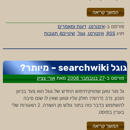
"%s"
המשך קריאה
פורסם ב-
אינטרנט
,
דעות ומאמרים
על
תויג
RSS
,
אינטרנט
,
גוגל
,
שינויים
4 תגובות
לכל
הרססים
והרוחות
גוגל searchwiki – מיותר?
פורסם ב-
27 בנובמבר 2008
מאת
אורי צציק
גל מור טוען שהוויקיחיפוש החדש של גוגל הוא צעד בכיוון
הנכון. נדב (דרומי) חולק עליו וטוען שאין לו שום סיבה
להשתמש בדבר כזה בתור גולש מן השורה. 2 האגורות שלי
בעניין בפוסט.
"%s"
המשך קריאה