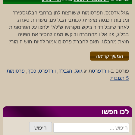
גוגל אדסנס, הפרסומות ששורצות להן ברחבי הבלוגספירה
ומניבות הכנסה מזערית לכותבי הבלוגים, מעוררת סערה.
לאחר שיובל דרור ביקש מקוראיו ש"לא" ילחצו על הפרסומות
בבלוג, פנו אליו מהחברה וביקשו ממנו להסיר את הפניה
הזאת מהבלוג. האם לחברת פרסום אמור להיות חוש הומור?
"%s"
המשך קריאה
פורסם ב-
וורדפרס
תויג
גוגל
,
הגבלה
,
וורדפרס
,
כסף
,
פרסומות
על
5 תגובות
פרסומות
בבלוג
לכו חפשו
חיפוש: