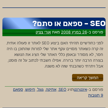
האח
הגדול
מול
הגוגל
SEO – ספאם או סתם?
הגדול
פורסם ב-
26 במרץ 2008
מאת
אורי צציק
לפני כחודשיים תהיתי האם ביצוע SEO לאתר זו פעולה אתית.
זה קרה כשאתר מסויים עקף אתר שלי למרות שהתוכן בו היה
חסר, לא מסודר ובאופן כללי האתר שלי הציג את הנושא
בצורה הרבה יותר ברורה. אפילו חשבתי לכתוב על זה פוסט,
אבל ויתרתי כשהבנתי שזה לא משנה.
"%s"
המשך קריאה
פורסם ב-
אינטרנט
תויג
SEO
,
אתיקה
,
גוגל
,
חיפוש
,
ספאם
על
9 תגובות
SEO
–