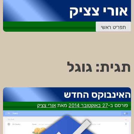
דלג
אורי צציק
לתוכן
תפריט ראשי
תגית:
גוגל
האינבוקס החדש
פורסם ב-
27 באוקטובר 2014
מאת
אורי צציק