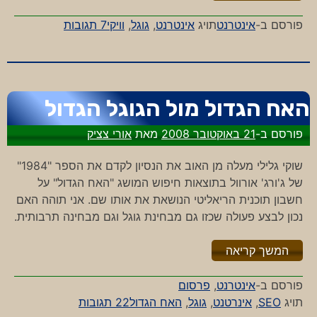
על
פורסם ב-
אינטרנט
תויג
אינטרנט
,
גוגל
,
וויקי
7 תגובות
גוגל
searchwiki
–
מיותר?
האח הגדול מול הגוגל הגדול
פורסם ב-
21 באוקטובר 2008
מאת
אורי צציק
שוקי גלילי מעלה מן האוב את הנסיון לקדם את הספר "1984"
של ג'ורג' אורוול בתוצאות חיפוש המושג "האח הגדול" על
חשבון תוכנית הריאליטי הנושאת את אותו שם. אני תוהה האם
נכון לבצע פעולה שכזו גם מבחינת גוגל וגם מבחינה תרבותית.
"%s"
המשך קריאה
פורסם ב-
אינטרנט
,
פרסום
על
תויג
SEO
,
אינרטנט
,
גוגל
,
האח הגדול
22 תגובות