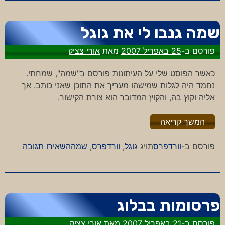
ספאם
או
שמה גנבו לי את גוגל
סתם?
פורסם ב-
25 באפריל 2007
מאת
אורי צציק
כאשר הפוסט שלי על העיתונות פורסם ב"שמה", שמחתי.
נחמד היה לגלות שמישהו מעריך את התוכן שאני כותב. אך
אליה וקוץ בה, והקוץ המדובר הוא צורת הקישור.
"%s"
המשך קריאה
-
פורסם ב-
וורדפרס
תויג
גוגל
,
וורדפרס
,
שמה
השאירו תגובה
שמה
גנבו
לי
את
פרסומות בבלוג
גוגל
פורסם ב-
21 באפריל 2007
מאת
אורי צציק