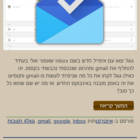
גוגל יצאו עם אימייל חדש בשם inbox שאמור אולי בעתיד
להחליף את gmail ומהרגע שנכנסתי נכבשתי בקסמו. זה
כאילו גוגל לקחו את כל מה שניסיתי לעשות מ-gmail והטמיעו
את זה באופן מובנה באינבוקס החדש. אז מה יש שם שהוא כל
כך טוב?
"%s"
המשך קריאה
על
פורסם ב-
אינטרנט
תויג
inbox
,
google
,
gmail
,
גוגל
4 תגובות
האינ
החד