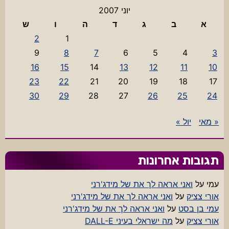
יוני 2007
א
ב
ג
ד
ה
ו
ש
2
1
9
8
7
6
5
4
3
16
15
14
13
12
11
10
23
22
21
20
19
18
17
30
29
28
27
26
25
24
« מאי
יול »
תגובות אחרונות
עמי
על
ואני אראה לך את של מידג'רני
אורי צציק
על
ואני אראה לך את של מידג'רני
עמי בן בסט
על
ואני אראה לך את של מידג'רני
אורי צציק
על
מה ישראלי בעיני DALL-E