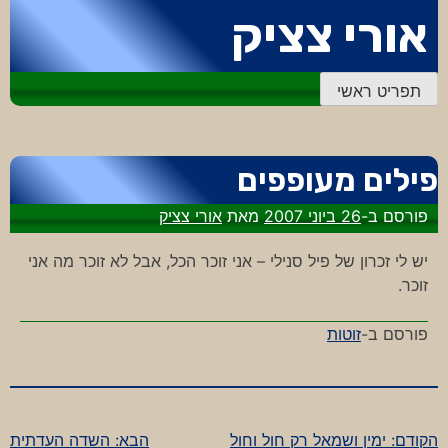
דלג
אורי צציק
לתוכן
תפריט ראשי
פילים מעופפים
פורסם ב-
26 ביוני 2007
מאת
אורי צציק
יש לי זכרון של פיל סנילי – אני זוכר הכל, אבל לא זוכר מה אני
זוכר.
פורסם ב-
זוטות
הקודם:
ימין ושמאל רק חול וחול
הבא:
השדה העדתית