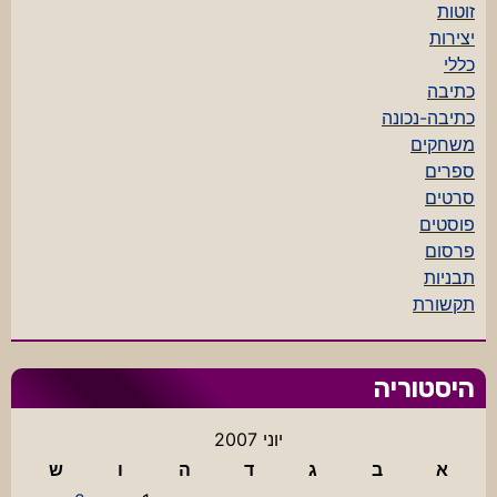
זוטות
יצירות
כללי
כתיבה
כתיבה-נכונה
משחקים
ספרים
סרטים
פוסטים
פרסום
תבניות
תקשורת
היסטוריה
יוני 2007
א
ב
ג
ד
ה
ו
ש