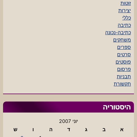
זוטות
יצירות
כללי
כתיבה
כתיבה-נכונה
משחקים
ספרים
סרטים
פוסטים
פרסום
תבניות
תקשורת
היסטוריה
יוני 2007
א
ב
ג
ד
ה
ו
ש