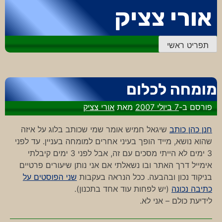
דלג
אורי צציק
לתוכן
תפריט ראשי
מומחה לכלום
פורסם ב-
7 ביולי 2007
מאת
אורי צציק
חנן כהן כותב
שיגאל חמיש אומר שמי שכותב בלוג על איזה
שהוא נושא, מייד הופך בעיני אחרים למומחה בעניין. עד לפני
3 ימים לא הייתי מסכים עם זה, אבל לפני 3 ימים קיבלתי
אימייל דרך האתר ובו נשאלתי אם אני נותן שיעורים פרטיים
בניקוד נכון ובהבעה. ככל הנראה בעקבות
שני הפוסטים על
כתיבה נכונה
(יש לפחות עוד אחד בתכנון).
לידיעת כולם – אני לא.