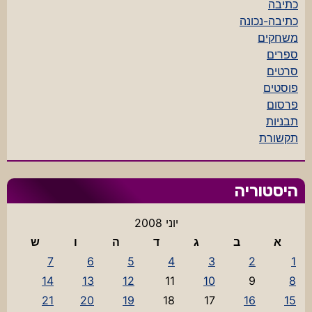
כתיבה
כתיבה-נכונה
משחקים
ספרים
סרטים
פוסטים
פרסום
תבניות
תקשורת
היסטוריה
יוני 2008
א
ב
ג
ד
ה
ו
ש
7
6
5
4
3
2
1
14
13
12
11
10
9
8
21
20
19
18
17
16
15