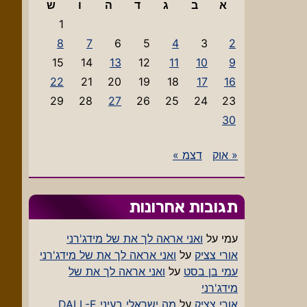
א
ב
ג
ד
ה
ו
ש
1
8
7
6
5
4
3
2
15
14
13
12
11
10
9
22
21
20
19
18
17
16
29
28
27
26
25
24
23
30
« אוק
דצמ »
תגובות אחרונות
עמי
על
ואני אראה לך את של מידג'רני
אורי צציק
על
ואני אראה לך את של מידג'רני
עמי בן בסט
על
ואני אראה לך את של
מידג'רני
אורי צציק
על
מה ישראלי בעיני DALL-E