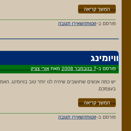
"%s"
המשך קריאה
-
פורסם ב-
זוטות
השאירו תגובה
רובו-מנו
וויומינג
פורסם ב-
7 בנובמבר 2008
מאת
אורי צציק
יש כמה אנשים שחושבים שיהיה לנו יותר טוב בוויומינג. האמ
בעצמכם.
"%s"
המשך קריאה
-
פורסם ב-
זוטות
השאירו תגובה
וויומינג