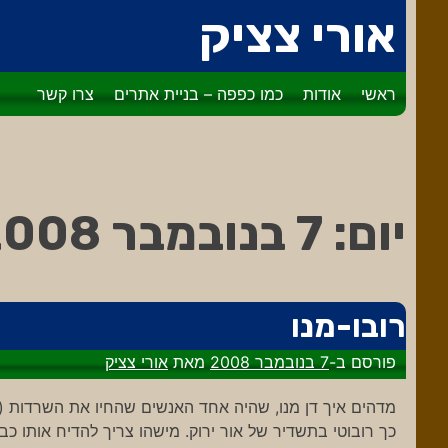
דלג
אורי צציק
לתוכן
ראשי
אודות
כמו כפפה – בניית אתרים
צרו קשר
יום:
7 בנובמבר 2008
רובו-מנו
פורסם ב-
7 בנובמבר 2008
מאת
אורי צציק
מדהים איך דן מנו, שהיה אחד האנשים שהחיו את השרדות (
כך רובוטי בתשדיר של אור ירוק. מישהו צריך להדיח אותו כבר