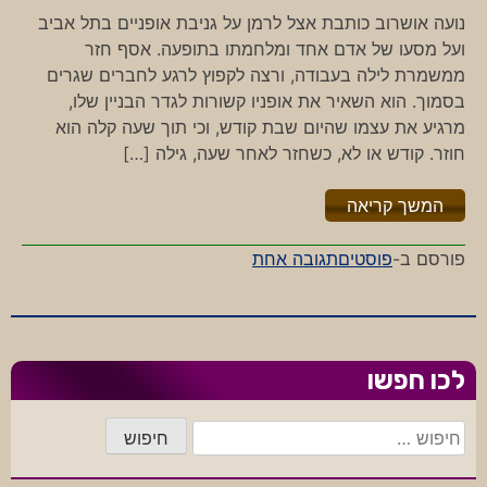
נועה אושרוב כותבת אצל לרמן על גניבת אופניים בתל אביב
ועל מסעו של אדם אחד ומלחמתו בתופעה. אסף חזר
ממשמרת לילה בעבודה, ורצה לקפוץ לרגע לחברים שגרים
בסמוך. הוא השאיר את אופניו קשורות לגדר הבניין שלו,
מרגיע את עצמו שהיום שבת קודש, וכי תוך שעה קלה הוא
חוזר. קודש או לא, כשחזר לאחר שעה, גילה […]
"%s"
המשך קריאה
על
פורסם ב-
פוסטים
תגובה אחת
מי
שומר
על
האופניים
לכו חפשו
שלנו?
חיפוש: