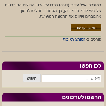
במזבלה ואצל עידוק (דורה) כתבו על שלטי החוצות החובבניים
של ציפי לבני. בבני ברק, כך מסתבר, החליטו לחסוך
מהעוברים ושווים את התמונה המזעזעת.
"%s"
המשך קריאה
על
פורסם ב-
זוטות
3 תגובות
איפה
ציפי
לכו חפשו
חיפוש:
הרשמו לעדכונים