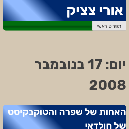
דלג
אורי צציק
לתוכן
תפריט ראשי
יום:
17 בנובמבר
2008
האחות של שפרה והטוקבקיסט
של חולדאי