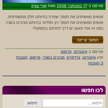
פורסם ב-
17 בנובמבר 2008
מאת
אורי צציק
אנשים מאשימים את תומכי שפרה בהיותם חלק ממשפחתה.
אנשים מאשימים את תומכי רון חולדאי בהיותם מגיבים בשכר.
כמה זה אתי והאם יש דרך להלחם בתופעה?
"%s"
המשך קריאה
פורסם ב-
אינטרנט
,
פרסום
תויג
אינטרנט
,
וורדפרס
,
מגיבים בשכר
,
פרסום
,
תגובות
על
3 תגובות
האחות
של
שפרה
והטוקבקיסט
לכו חפשו
של
חולדאי
חיפוש: