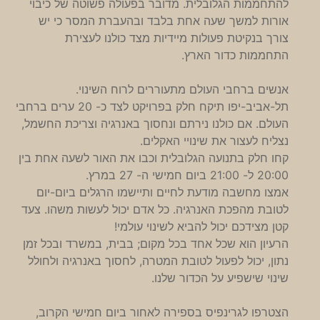
להתחממות הגלובלית. מדובר בפעולה פשוטה של כיבוי
אורות למשך שעה אחת בלבד ובהעברת המסר כי יש
צורך בנקיטת פעולות מיידיות מצד כולנו לעצירת
התחממות כדור הארץ.
אנשים ברחבי העולם מתעוררים לרוח השינוי.
תל-אביב-יפו תיקח חלק בפרויקט לצד כ- 20 ערים ברחבי
העולם. אם כולנו נירתם ונחסוך באנרגיה וצריכת החשמל,
נצליח לעצור את שינויי האקלים.
קחו חלק בתנועה הגלובלית וכבו את האור לשעה אחת בין
20:00 ל- 21:00 ביום חמישי ה- 27 במרץ.
אמצו מחשבה מודעת לחיים ותיישמו הרגלים ביום-יום
לטובת מהפכת האנרגיה. כל אדם יכול לעשות משהו. צעד
קטן מצידכם יכול להביא לשינוי עולמי!
הרעיון הוא שכל אחד בכל מקום; בבית, במשרד ובכל זמן
נתון, יכול לפעול לטובת המטרה, לחסוך באנרגיה ולחולל
שינוי שישפיע על הכדור שלנו.
הצטרפו לגרינפיס בספירה לאחור ביום חמישי הקרוב,