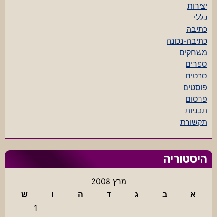
יצירות
כללי
כתיבה
כתיבה-נכונה
משחקים
ספרים
סרטים
פוסטים
פרסום
תבניות
תקשורת
היסטוריה
מרץ 2008
א
ב
ג
ד
ה
ו
ש
1