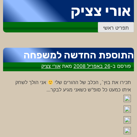
דלג
אורי צציק
לתוכן
תפריט ראשי
התוספת החדשה למשפחה
פורסם ב-
26 באפריל 2008
מאת
אורי צציק
תכירו את בוץ`, הכלב של ההורים שלי
אני הולך לשחק
איתו כמעט כל סופ"ש כשאני מגיע לבקר…