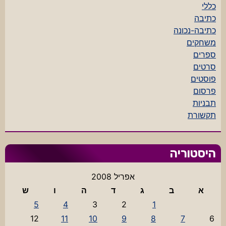
כללי
כתיבה
כתיבה-נכונה
משחקים
ספרים
סרטים
פוסטים
פרסום
תבניות
תקשורת
היסטוריה
אפריל 2008
א
ב
ג
ד
ה
ו
ש
5
4
3
2
1
12
11
10
9
8
7
6