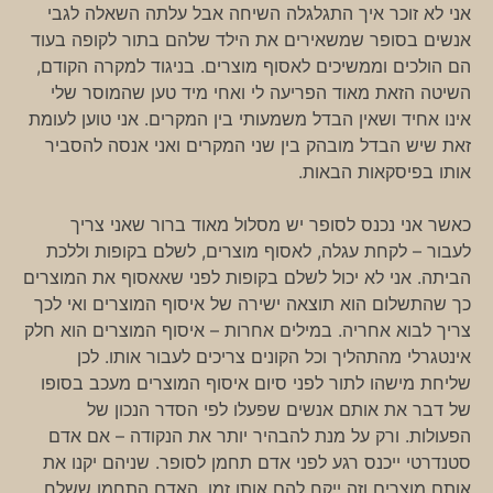
אני לא זוכר איך התגלגלה השיחה אבל עלתה השאלה לגבי
אנשים בסופר שמשאירים את הילד שלהם בתור לקופה בעוד
הם הולכים וממשיכים לאסוף מוצרים. בניגוד למקרה הקודם,
השיטה הזאת מאוד הפריעה לי ואחי מיד טען שהמוסר שלי
אינו אחיד ושאין הבדל משמעותי בין המקרים. אני טוען לעומת
זאת שיש הבדל מובהק בין שני המקרים ואני אנסה להסביר
אותו בפיסקאות הבאות.
כאשר אני נכנס לסופר יש מסלול מאוד ברור שאני צריך
לעבור – לקחת עגלה, לאסוף מוצרים, לשלם בקופות וללכת
הביתה. אני לא יכול לשלם בקופות לפני שאאסוף את המוצרים
כך שהתשלום הוא תוצאה ישירה של איסוף המוצרים ואי לכך
צריך לבוא אחריה. במילים אחרות – איסוף המוצרים הוא חלק
אינטגרלי מהתהליך וכל הקונים צריכים לעבור אותו. לכן
שליחת מישהו לתור לפני סיום איסוף המוצרים מעכב בסופו
של דבר את אותם אנשים שפעלו לפי הסדר הנכון של
הפעולות. ורק על מנת להבהיר יותר את הנקודה – אם אדם
סטנדרטי ייכנס רגע לפני אדם תחמן לסופר. שניהם יקנו את
אותם מוצרים וזה ייקח להם אותו זמן, האדם התחמן ששלח