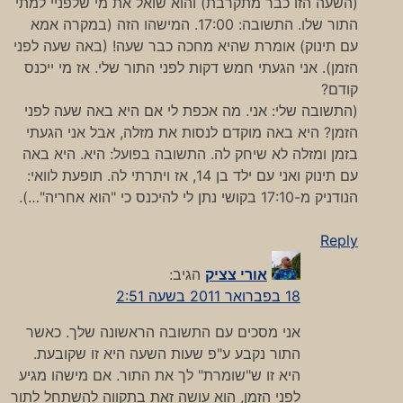
(השעה הזו כבר מתקרבת) והוא שואל את מי שלפניי למתי
התור שלו. התשובה: 17:00. המישהו הזה (במקרה אמא
עם תינוק) אומרת שהיא מחכה כבר שעה! (באה שעה לפני
הזמן). אני הגעתי חמש דקות לפני התור שלי. אז מי ייכנס
קודם?
(התשובה שלי: אני. מה אכפת לי אם היא באה שעה לפני
הזמן? היא באה מוקדם לנסות את מזלה, אבל אני הגעתי
בזמן ומזלה לא שיחק לה. התשובה בפועל: היא. היא באה
עם תינוק ואני עם ילד בן 14, אז ויתרתי לה. תופעת לוואי:
הנודניק מ-17:10 בקושי נתן לי להיכנס כי "הוא אחריה"…).
Reply
אורי צציק
הגיב:
18 בפברואר 2011 בשעה 2:51
אני מסכים עם התשובה הראשונה שלך. כאשר
התור נקבע ע"פ שעות השעה היא זו שקובעת.
היא זו ש"שומרת" לך את התור. אם מישהו מגיע
לפני הזמן, הוא עושה זאת בתקווה להשתחל לתור