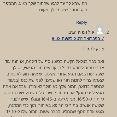
מה שבא לך עד לרגע שהתור שלך מגיע. המספר
הוא החבר ששומר לך מקום.
Reply
ע ל ו מ ה
הגיב:
7 בפברואר 2011 בשעה 8:03
צודק לגמרי!
ואם כבר בצלאל הקשה בסוג נוסף של דילמה, אז הנה עוד
אחד: התור לרופא בקופ"ח. קובעים תור מראש, יש לך
שעה יעודה. אם תגיע אחרי השעה, יש איזה חוק לא כתוב
שאתה צריך לחכות תור (או שניים) לפני שתיכנס (בניגוד
למספר בדואר, התור שלך לא הולך לאיבוד). אבל אם אתה
מגיע לפני הזמן? אז נניח (כמו שהיה לי בשבוע שעבר) שיש
לי תור ל-16:50. אני מגיעה ב-16:45 ומגלה שיש לפניי
שלושה אנשים בתור כי הרופא באיחור. תוך כדי המתנה,
מגיע אדם נוסף שמחליט לברר שעות. התור שלו ל-17:10