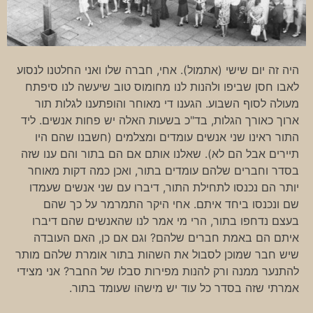
היה זה יום שישי (אתמול). אחי, חברה שלו ואני החלטנו לנסוע
לאבו חסן שביפו ולהנות לנו מחומוס טוב שיעשה לנו סיפתח
מעולה לסוף השבוע. הגענו די מאוחר והופתענו לגלות תור
ארוך כאורך הגלות, בד"כ בשעות האלה יש פחות אנשים. ליד
התור ראינו שני אנשים עומדים ומצלמים (חשבנו שהם היו
תיירים אבל הם לא). שאלנו אותם אם הם בתור והם ענו שזה
בסדר וחברים שלהם עומדים בתור, ואכן כמה דקות מאוחר
יותר הם נכנסו לתחילת התור, דיברו עם שני אנשים שעמדו
שם ונכנסו ביחד איתם. אחי היקר התמרמר על כך שהם
בעצם נדחפו בתור, הרי מי אמר לנו שהאנשים שהם דיברו
איתם הם באמת חברים שלהם? וגם אם כן, האם העובדה
שיש חבר שמוכן לסבול את השהות בתור אומרת שלהם מותר
להתנער ממנה ורק להנות מפירות סבלו של החבר? אני מצידי
אמרתי שזה בסדר כל עוד יש מישהו שעומד בתור.