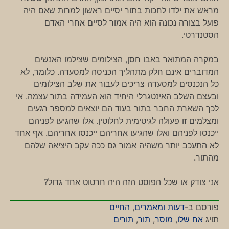
מראש את ילדו לחכות בתור יסיים ראשון למרות שאם היה
פועל בצורה נכונה הוא היה אמור לסיים אחרי האדם
הסטנדרטי.
במקרה המתואר באבו חסן, הצילומים שצילמו האנשים
המדוברים אינם חלק מתהליך הכניסה למסעדה. כלומר, לא
כל הנכנסים למסעדה צריכים לעבור את שלב הצילומים
ובעצם השלב האינטגרלי היחיד הוא העמידה בתור עצמה. אי
לכך השארת החבר בתור בעוד הם יוצאים למספר רגעים
ומצלמים זו פעולה לגיטימית לחלוטין. אלו שהגיעו לפניהם
ייכנסו לפניהם ואלו שהגיעו אחריהם ייכנסו אחריהם. אף אחד
לא התעכב יותר משהיה אמור גם ככה עקב היציאה שלהם
מהתור.
אני צודק או שכל הפוסט הזה היה חרטוט אחד גדול?
פורסם ב-
דעות ומאמרים
,
החיים
תויג
אח שלו
,
מוסר
,
תור
,
תורים