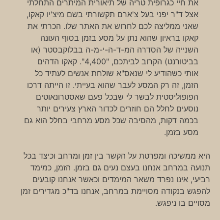
את חיי כגרופית טריה של תיאורית המיתרים התחלתי
אצל ד"ר יפני בעל צ'ארם תקשורתי בשם מיצ'יו קאקו,
שאני ממליצה לכם לחרוש את האתר שלו. הכרתי את
קאקו בראיון שהוא נתן על מסע בזמן בסוף העונה
השנייה של הסדרה המ-ד-ה-י-מ-ה בבלוקבסטר (או
בביטורנט) הקרוב לביתכם, "4,400". קאקו הדהים
אותי כשהודיע לי שנאס"א שולחת אנשים לעתיד כל
הזמן, זה רק המסע לעבר שהוא בעייתי. זו הייתה דרכו
הפופוליסטית לבשר לי שבכל פעם שאסטרונאוטים
נוסעים לחלל הם חוזרים לכדור הארץ צעירים יותר
בכמה דקות, מהסיבה שכל מסע מרחבי בחלל הוא גם
מסע בזמן.
היא ממשיכה ומפרטת על הקשר בין זמן ומרחב וכיצד בכל
תנועה במרחב אנחנו בעצם נעים גם בזמן. הזמן, כמימד
רביעי, אינו נפרד משאר המימדים וכאשר אנחנו קובעים
להפגש בנקודה מסויימת במרחב, אנחנו בד"כ מגדירים זמן
מסויים בו ניפגש.