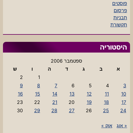
פוסטים
פרסום
תבניות
תקשורת
היסטוריה
ספטמבר 2006
א
ב
ג
ד
ה
ו
ש
2
1
9
8
7
6
5
4
3
16
15
14
13
12
11
10
23
22
21
20
19
18
17
30
29
28
27
26
25
24
« אוג
אוק »