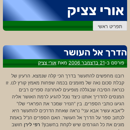
דלג
אורי צציק
לתוכן
תפריט ראשי
הדרך אל העושר
פורסם ב-
21 בדצמבר 2006
מאת
אורי צציק
רובנו מחפשים להתעשר בדרך הכי קלה שנמצא. הרעיון של
קבלת סכום נאה של מזומנים בכמה שפחות מאמץ קורץ לנו. זו
כנראה הסיבה שבגללה מופיעים לאחרונה ספרים רבים
המנסים להדריך אותנו כיצד נוכל להגיע לרמת האושר אליה
הגיעו כותבי הספרים. בין "הנזיר שמכר את הפרארי שלו"
ל"אבא עשיר אבא עני" נראה שאחת הדרכים להתעשר היא
לכתוב ספר על הדרך אל העושר. האם הספרים הנ"ל באמת
מונים את כל הגורמים שיש לקחת בחשבון?
רפי לירן
חושב