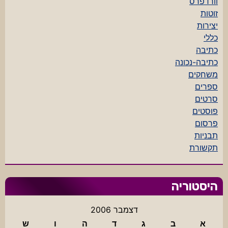
וורדפרס
זוטות
יצירות
כללי
כתיבה
כתיבה-נכונה
משחקים
ספרים
סרטים
פוסטים
פרסום
תבניות
תקשורת
היסטוריה
דצמבר 2006
א
ב
ג
ד
ה
ו
ש