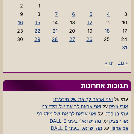
2
1
9
8
7
6
5
4
3
16
15
14
13
12
11
10
23
22
21
20
19
18
17
30
29
28
27
26
25
24
31
« נוב
ינו »
תגובות אחרונות
עמי
על
ואני אראה לך את של מידג'רני
אורי צציק
על
ואני אראה לך את של מידג'רני
עמי בן בסט
על
ואני אראה לך את של מידג'רני
אורי צציק
על
מה ישראלי בעיני DALL-E
ilana pa
על
מה ישראלי בעיני DALL-E