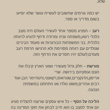
שלא.
יש כמה גורמים שחשובים לעשיית עושר שלא יופיעו
בשום מדריך או ספר.
רעב
– המניע מספר אחד לעשירי העולם היה מצב
כלכלי רעוע,משפחה עניה ומרודה ודחף להגיע לרווחה
כלכלית. בני המשפחות הבורגניות או מעמד הביניים
שנולדים עם רווחה מסויימת ולא הרגישו חרפת רעב
מעודם,לעולם יהיו חסרים את הדחף הזה.
מורשת
– חלק גדול מעשירי ושועי הארץ קיבלו את
הונם ועסקיהם בירושה. שרי
אריסון,הדנקנרים,שטראוס,רקאנטי,ורטהיימר הבן ועוד
רבים אחרים,פשוט נולדו ואו התחתנו במשפחה
הנכונה.
הליכה על הסף
– כל איש עסקים שרוצה להצליח מגיע
יום אחד למצב בו הוא חייב לבחון את חוקי המדינה בה