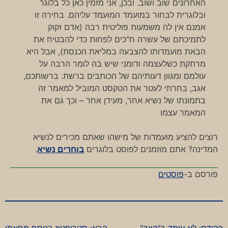
האחרונים שוב ושוב. ובכן, אני מזמין כאן כל בלוגר
ובלוגרית לבחור במועמד המועמד עליהם. בחירה זו
אמנם אין לה משמעות פוליטית רבה (אדם זקוק
לתמיכתם של עשרה ח"כים לפחות כדי להבטיח את
הבאת מועמדותו להצבעה במליאת הכנסת), אבל היא
מרתקת כשלעצמה ודומני שיש בה לומר הרבה על
עולמם ומגוון דעותיהם של הכותבים ברשת. ברשותכם,
אגב, בחרתי לעטר את הטקסט המוביל למאמר זה
בתמונתו של נשיא אחר, מעידן אחר – וכך גם את
המאמר עצמו
רוצים להציע מועמדות של מישהו שאתם מכירים לנשיא
המדינה? אתם מוזמנים לפוסט בלוגרים
בוחרים נשיא
.
פורסם ב-
פוסטים
הקודם:
לא עומד ב"קצב"
הבא:
סטריפטיז בנוסח מחאתי