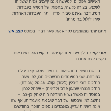
האישום אפסיים ולמעשה אינם קיימים (נניח שיצליחו
לשכנע, בצורה כלשהי, בחפותו של הנשיא בעבירות
המין, דבר שאיננו סביר, עדיין יוותרו העבירות האחרות,
שאין לזלזל בחומרתן).
אתם יותר ממוזמנים לקרוא את שאר דבריו בפוסט
קצב אש
.
– – – – –
אורי קציר
הולך צעד אחד קדימה ומבקש מהקוראים אותו
בקשה קצת אחרת.
בורסת השמות הנשיאותיים בעידן פוסט-קצב עולה
כפורחת. שני המועמדים הרשמיים הם, לפי שעה,
הח"כים רובי ריבלין (ליכוד) וקולט אביטל (עבודה).
הח"כ הנצחי שמעון פרס (קדימה) – שהחל לכהן
במוסד זה כאשר נשיא המדינה היה יצחק בן-צבי –
נחשב למי שבסופו של דבר יציג את מועמדותו, אף שזו
אינה רשמית עדיין. מועמדים נוספים הוזכרו בחודשים