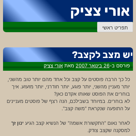
דלג
אורי צציק
לתוכן
תפריט ראשי
יש מצב לקצב?
פורסם ב-
26 בינואר 2007
מאת
אורי צציק
כל כך הרבה פוסטים על קצב וכל אחד מהם יותר טוב מהשני,
יותר מעניין מהשני, יותר פוגע, יותר חודרני, יותר מזעזע. איך
בוחרים את הפוסט שאותו אקדם כאן?
לא בוחרים. במיוחד בשבילכם, הנה רצף של פוסטים מעניינים
על התופעה שנקראת "משה קצב".
לאחר נאום "התקשורת אשמה" של הנשיא קצב הגיע
ינון זך
למסקנה שקצב צודק.