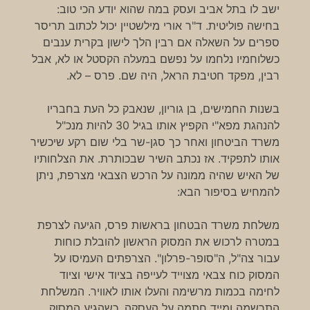
ישב לו בתל אביב ועסק במה שהוא יודע הכי טוב:
בחישה פוליטית. ד"ר אורי מילשטיין יכול לכתוב תריסר
ספרים על השאלה אם רבין הלך לישון בקרית ענבים
כשלוחמיו נלחמו על נפשם במעלה הקסטל או לא, אבל
רבין, מפקד חטיבת הראל, היה שם. פרס – לא.
בשנות החמישים, בן גוריון, שנאבק כל העת בחבריו
להנהגת מפא"י הקפיץ אותו בגיל 30 להיות מנכ"ל
משרד הביטחון ואחר כך סגן-שר בלי שום רקע שיכשיר
אותו לתפקיד. אז נכתב השיר שבכותרת. את הצלחותיו
של האיש שהיה ממונה על הרכש הצבאי מצרפת, ניתן
להמחיש בסיפור הבא:
משלחת משרד הבטחון בראשות פרס, הגיעה לצרפת
במטרה לרכוש את המסוק הראשון להובלת כוחות
עבור צה"ל, ה"סופר-פרלון". הצרפתים העמיסו על
המסוק כוח צבאי מצוייד לעייפה בציוד אישי וציוד
לחימה בכמות מרשימה והעלו אותו לאוויר. המשלחת
התרשמה ומייד חתמה על העסקה. כשהגיע המסוק