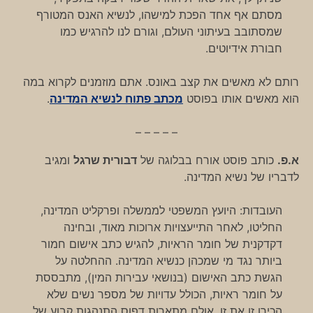
מסתם אף אחד הפכת למישהו, לנשיא האנס המטורף
שמסתובב בעיתוני העולם, וגורם לנו להרגיש כמו
חבורת אידיוטים.
רותם לא מאשים את קצב באונס. אתם מוזמנים לקרוא במה
הוא מאשים אותו בפוסט
מכתב פתוח לנשיא המדינה
.
– – – – –
א.פ.
כותב פוסט אורח בבלוגה של
דבורית שרגל
ומגיב
לדבריו של נשיא המדינה.
העובדות: היועץ המשפטי לממשלה ופרקליט המדינה,
החליטו, לאחר התייעצויות ארוכות מאוד, ובחינה
דקדקנית של חומר הראיות, להגיש כתב אישום חמור
ביותר נגד מי שמכהן כנשיא המדינה. ההחלטה על
הגשת כתב האישום (בנושאי עבירות המין), מתבססת
על חומר ראיות, הכולל עדויות של מספר נשים שלא
הכירו זו את זו, אולם מתארות דפוס התנהגות קבוע של