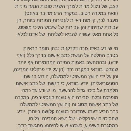
קצב, של ניצול מרות לצורך השגת טובות הנאה מיניות
(וזאת במקרה הטוב. במקרה הרע מדובר באונס).
מעבר לכך, קיימות ראיות לעבירות חמורות ביותר, הן
עבירות שחיתות והן עבירות של שיבוש הליכי משפט.
כל אחת מאלו עשויה להביא לשליחתו של אדם לכלא.
מי שיודע באיזו צורה דקדקנית נבחן חומר הראיות
בטרם החלטה על הגשת כתב אישום בדרך כלל (ואני
יודע), ובהתחשב באמות המידה המחמירות אף יותר
שננקטו בוודאי במקרה הזה (הן על ידי פרקליט המדינה,
והן על ידי היועץ המשפטי לממשלה, הידוע בגישתו
הסניגוריאלית), יודע בוודאי, כי הגשתו של כתב אישום
מלמדת על סיכוי גדול להרשעה. מי שיודע עד כמה
מופרכת ובלתי סבירה היא טענת קונספירציה, במקרה
של כתב אישום מסוג זה (והיועץ המשפטי לממשלה
כבר הביע דעתו שמדובר בטענה קלושה ביותר), יודע
שהסיכויים שפרקליטיו של נשיא המדינה יצליחו,
במסגרת השימוע, לשכנע שיש להימנע מהגשת כתב