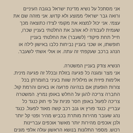
אני מסתכל על נשיא מדינת ישראל בגובה העיניים
ורואה גבר ישראלי ממוצע ולא קדוש. אני מזהה שם את
עצמי. אני יכול למצוא את מקומי לצידו כתוצאה מכך
שעמית לעבודה לא אוהב את החלטתי בעניין שכרו,
חייל תחת פיקודי (לשעבר) את החלטתי בעניין
חופשתו, או שכני בעניין נביחות כלבו באישון לילה או
הנהג ברכב שעקפתי זה עתה. או אולי אשתי לשעבר.
הנשיא צודק בעניין המשטרה.
אני מצר ומגנה כל פגיעה בזולת ובכלל זה פגיעה מינית.
אלימות פיזית או מילולית שוות בעיני בחומרתן בכל
צורות הופעתן אם בנהיגה פרועה או באיום והרמת קול.
החברה צריכה להגן על החלש באופן נמרץ. המשטרה
צריכה לפעול באופן חסר פניות על פי חוק כנגד כל
עבריין. כנגד פורץ או גנב רכב קשה מאוד לפעול. כנגד
נהג שעובר מהירות מותרת בכביש מהיר ופנוי קל יותר
ולכן אוכפים מהירות יותר מאשר אוכפים עבריינות
רכוש. מספר התלונות בנושא הראשון עולה אלפי מונים