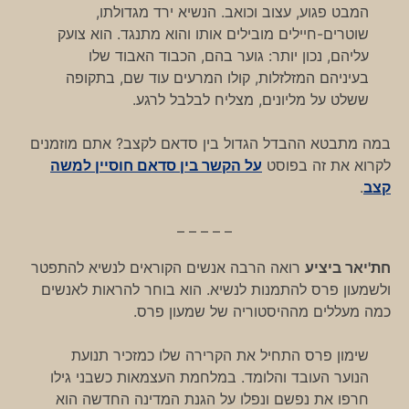
המבט פגוע, עצוב וכואב. הנשיא ירד מגדולתו,
שוטרים-חיילים מובילים אותו והוא מתנגד. הוא צועק
עליהם, נכון יותר: גוער בהם, הכבוד האבוד שלו
בעיניהם המזלזלות, קולו המרעים עוד שם, בתקופה
ששלט על מליונים, מצליח לבלבל לרגע.
במה מתבטא ההבדל הגדול בין סדאם לקצב? אתם מוזמנים
לקרוא את זה בפוסט
על הקשר בין סדאם חוסיין למשה
קצב
.
– – – – –
חת'יאר ביציע
רואה הרבה אנשים הקוראים לנשיא להתפטר
ולשמעון פרס להתמנות לנשיא. הוא בוחר להראות לאנשים
כמה מעללים מההיסטוריה של שמעון פרס.
שימון פרס התחיל את הקרירה שלו כמזכיר תנועת
הנוער העובד והלומד. במלחמת העצמאות כשבני גילו
חרפו את נפשם ונפלו על הגנת המדינה החדשה הוא