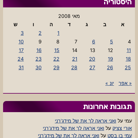
היסטוריה
מאי 2008
א
ב
ג
ד
ה
ו
ש
3
2
1
10
9
8
7
6
5
4
17
16
15
14
13
12
11
24
23
22
21
20
19
18
31
30
29
28
27
26
25
« אפר
יונ »
תגובות אחרונות
עמי
על
ואני אראה לך את של מידג'רני
אורי צציק
על
ואני אראה לך את של מידג'רני
עמי בן בסט
על
ואני אראה לך את של מידג'רני