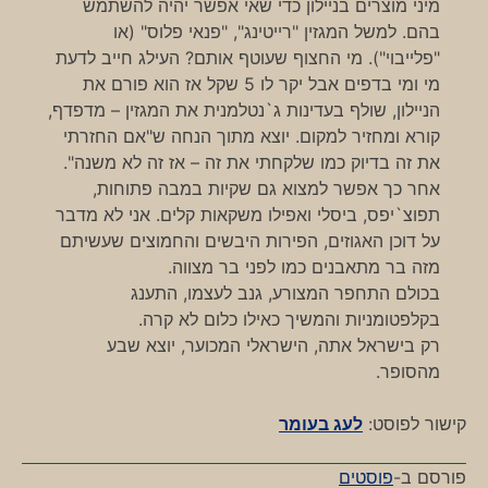
מיני מוצרים בניילון כדי שאי אפשר יהיה להשתמש
בהם. למשל המגזין "רייטינג", "פנאי פלוס" (או
"פלייבוי"). מי החצוף שעוטף אותם? העילג חייב לדעת
מי ומי בדפים אבל יקר לו 5 שקל אז הוא פורם את
הניילון, שולף בעדינות ג`נטלמנית את המגזין – מדפדף,
קורא ומחזיר למקום. יוצא מתוך הנחה ש"אם החזרתי
את זה בדיוק כמו שלקחתי את זה – אז זה לא משנה".
אחר כך אפשר למצוא גם שקיות במבה פתוחות,
תפוצ`יפס, ביסלי ואפילו משקאות קלים. אני לא מדבר
על דוכן האגוזים, הפירות היבשים והחמוצים שעשיתם
מזה בר מתאבנים כמו לפני בר מצווה.
בכולם התחפר המצורע, גנב לעצמו, התענג
בקלפטומניות והמשיך כאילו כלום לא קרה.
רק בישראל אתה, הישראלי המכוער, יוצא שבע
מהסופר.
קישור לפוסט:
לעג בעומר
פורסם ב-
פוסטים