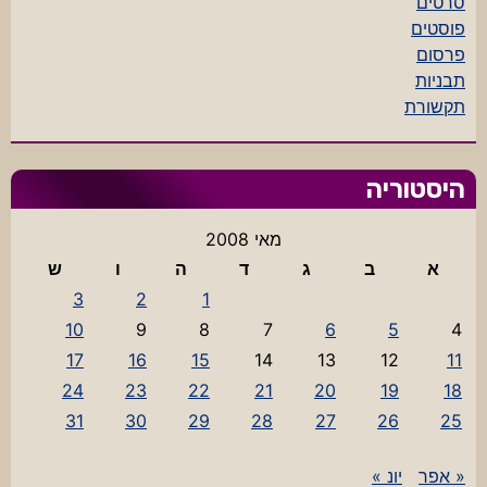
סרטים
פוסטים
פרסום
תבניות
תקשורת
היסטוריה
מאי 2008
א
ב
ג
ד
ה
ו
ש
3
2
1
10
9
8
7
6
5
4
17
16
15
14
13
12
11
24
23
22
21
20
19
18
31
30
29
28
27
26
25
« אפר
יונ »