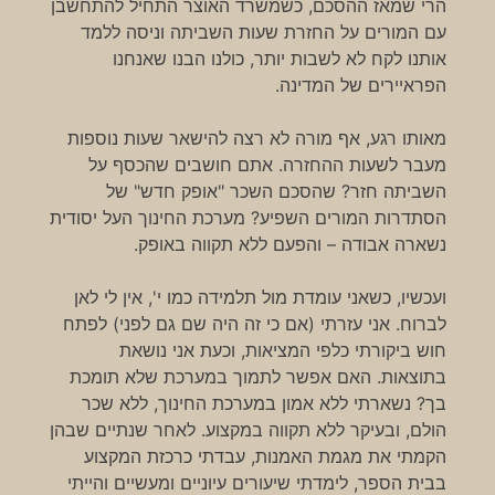
הרי שמאז ההסכם, כשמשרד האוצר התחיל להתחשבן
עם המורים על החזרת שעות השביתה וניסה ללמד
אותנו לקח לא לשבות יותר, כולנו הבנו שאנחנו
הפראיירים של המדינה.
מאותו רגע, אף מורה לא רצה להישאר שעות נוספות
מעבר לשעות ההחזרה. אתם חושבים שהכסף על
השביתה חזר? שהסכם השכר "אופק חדש" של
הסתדרות המורים השפיע? מערכת החינוך העל יסודית
נשארה אבודה – והפעם ללא תקווה באופק.
ועכשיו, כשאני עומדת מול תלמידה כמו י', אין לי לאן
לברוח. אני עזרתי (אם כי זה היה שם גם לפני) לפתח
חוש ביקורתי כלפי המציאות, וכעת אני נושאת
בתוצאות. האם אפשר לתמוך במערכת שלא תומכת
בך? נשארתי ללא אמון במערכת החינוך, ללא שכר
הולם, ובעיקר ללא תקווה במקצוע. לאחר שנתיים שבהן
הקמתי את מגמת האמנות, עבדתי כרכזת המקצוע
בבית הספר, לימדתי שיעורים עיוניים ומעשיים והייתי