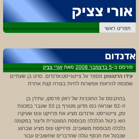
דלג
אורי צציק
לתוכן
תפריט ראשי
אדנדום
פורסם ב-
5 בדצמבר 2008
מאת
אורי צציק
עידו הרטוגזון
מספר על צייטגייסט:אדנדום. סרט בן שעתיים
שמנסה להראות אפשרות לחיות בצורה קצת אחרת
בהתבסס על התוכניות של ז'אק פרסקו, עתידן בן
ה-92 שנראה כמו מדען מטורף בן 50 שעבר במכונת
זמן, צייטגייסט: אדנדום מציע את פרויקט ונוס שעיקרו
הוא ביטול הכלכלה מבוססת המונטרית וליצור במקומה
כלכלה מבוססת משאבים. פרוייקט ונוס מציע שברגע
שנבטל את הכסף נגלה שהדברים שחשובים עבור