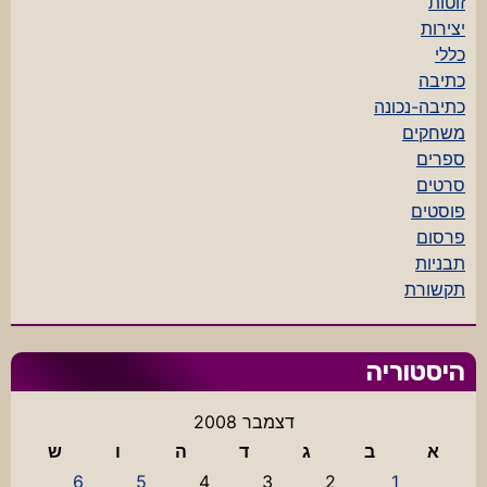
זוטות
יצירות
כללי
כתיבה
כתיבה-נכונה
משחקים
ספרים
סרטים
פוסטים
פרסום
תבניות
תקשורת
היסטוריה
דצמבר 2008
א
ב
ג
ד
ה
ו
ש
6
5
4
3
2
1