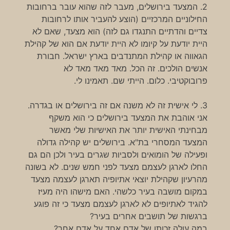
2. המצעד בירושלים, מעבר לזה שהוא עובר ברחובות
החילוניים המרכזיים (הוצע להעביר אותו לרחובות
צדיים והדתיים התנגדו גם לזה) הוא מצעד, שאם לא
היית יודעת על קיומו לא היית יודעת אם הוא של קהילת
הגאווה או קהילת המתנדבים בארץ ישראל. חבורת
אנשים הולכים. זה הכל. מאד מאד מאד לא
פרובוקטיבי. כלום. הייתי שם. תאמינו לי.
3. לי אישית זה לא משנה אם זה בירושלים או בגדרה.
אני אוהבת את המצעד בירושלים כי הוא משקף
מבחינתי האישית יותר את האישיות שלי מאשר
המצעד המסחרי בת"א. בירושלים יש קהילה גדולה
ופעילה של הומואים ולסביות שגרים בעיר ולכן הם גם
החלו לארגן לעצמם מצעד לפני חמש שנים. לא בשונה
מהרעיון שקהילת יוצאי אתיופיה תארגן לעצמה מצעד
במקום מושבה בעיר כלשהי. האם מישהו היה מעיז
להגיד לאתיופים לא לארגן לעצמם מצעד כי זה פוגע
ברגשות של תושבים אחרים בעיר?
במה עולה זכותו של אדם אחד על אדם אחר?