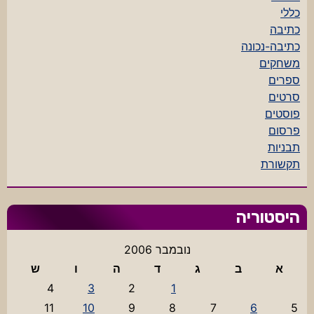
כללי
כתיבה
כתיבה-נכונה
משחקים
ספרים
סרטים
פוסטים
פרסום
תבניות
תקשורת
היסטוריה
נובמבר 2006
א
ב
ג
ד
ה
ו
ש
4
3
2
1
11
10
9
8
7
6
5