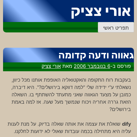
דלג
אורי צציק
לתוכן
תפריט ראשי
גאווה ודעה קדומה
פורסם ב-
6 בנובמבר 2006
מאת
אורי צציק
בעקבות רוח התקופה והאקטואליה האופפת אותנו מכל כיוון,
נשאלתי ע"י ידידה שלי "למה דווקא בירושלים?". היא דיברה,
כמובן על מצעד הגאווה שאני מתעתד להשתתף בו. השאלה
הזאת גררה אחריה ויכוח שנמשך מעל שעה. אז למה באמת
בירושלים?
dify
שואלת את עצמה את אותה שאלה בדיוק. על מנת לענות
עליה היא מתחילה בכמה עובדות שאולי לא ידועות לחלקנו.