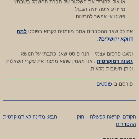
או אולי להוריד את השלטר של חברת החשמל בשבת?
מי יודע איפה יהיה הגבול
פשוט אי אפשר להרשות.
את כל שאר ההסברים אתם מוזמנים לקרוא בפוסט
למה
דווקא ירושלים?
.
ומעט פרסום עצמי – הנה פוסט שאני כתבתי על הנושא –
גאווה דמוקרטית
. אני מאמין שהוא ממצה את עיקרי השאלות
ונותן תשובות מלאות.
פורסם ב-
פוסטים
הקודם:
קריאה לפעולה – חוק
הבא:
מדינה לא דמוקרטית
ניווט
ההסדרים