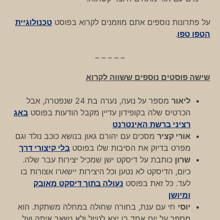
על פתרונות נוספים אתם מוזמנים לקרוא בפוסט
טכנולוגיית
הטפו טפו
.
– – – – –
שישה פוסטים נוספים ששווה לקרוא
ליאור
מספר על נועה, נערה בת 24 שנפטרה, אבל
הכרטיס שלה בקופידון עדיין מקבל הודעות בפוסט
באג
רציני ברשת האינטרנט
אורי קציר
מסכים עם יהורם גאון בנושא כוכב נולד וגם
מפרט בדיוק את הסיבות שלו בפוסט
בלי קיצורי דרך
שרון
כותבת על דיסקט ישן שמכיל יצירות עבר שלה.
כיום, הדיסקט לא נטען וכל היצירות יישארו אצורות בו
לעד. כל זאת בפוסט
נעולה בתוך דיסקט מאובק
ומיושן
יוסי
חי עם ענת, בחורה שחולה במחלה משתקת. הוא
מספר על יום אחד בו יצא לטיול ולא נשאר איתה ועל