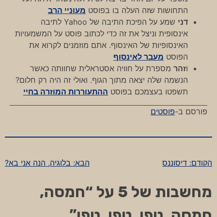
התחושות שזה העלה בו בפוסט
מעוניי הרב
דני
שמע על הפיכת התיבה של Yahoo לתיבה
אינסופית וניצל את זה כדי לכתוב פוסט על המשמעויות
האינסופיות של האינסוף. אתם מוזמנים לקרוא את
הפוסט
מעבר לאינסוף
ו
זהר
מספרת על חוויה אסטראלית שחוותה כאשר
הנשמה שלה יצאה מתוך הגוף. ואולי זה היה רק חלום?
תשפטו בעצמכם בפוסט
ההתעוררות המוזרה בחיי
פורסם ב-
פוסטים
הקודם:
דיסוננס
הבא:
בלוגיה, הנה אני בא?
ניווט
מחשבות של 5 על “
חמסה,
חמסה, טפו, טפו, טפו
”