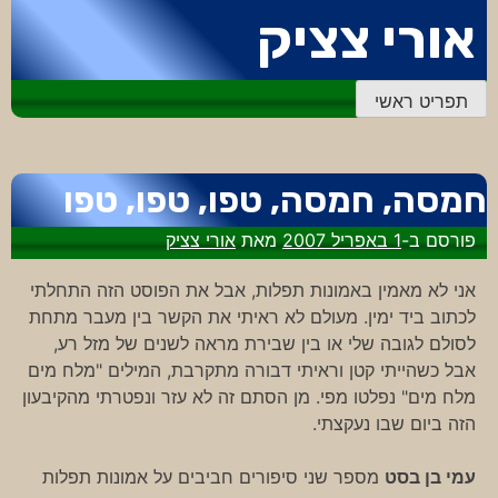
דלג
אורי צציק
לתוכן
תפריט ראשי
חמסה, חמסה, טפו, טפו, טפו
פורסם ב-
1 באפריל 2007
מאת
אורי צציק
אני לא מאמין באמונות תפלות, אבל את הפוסט הזה התחלתי
לכתוב ביד ימין. מעולם לא ראיתי את הקשר בין מעבר מתחת
לסולם לגובה שלי או בין שבירת מראה לשנים של מזל רע,
אבל כשהייתי קטן וראיתי דבורה מתקרבת, המילים "מלח מים
מלח מים" נפלטו מפי. מן הסתם זה לא עזר ונפטרתי מהקיבעון
הזה ביום שבו נעקצתי.
עמי בן בסט
מספר שני סיפורים חביבים על אמונות תפלות