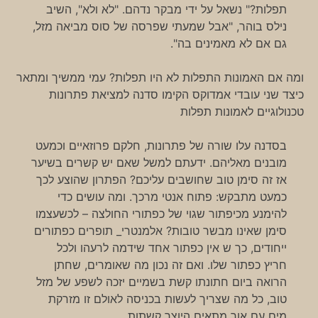
תפלות?" נשאל על ידי מבקר נדהם. "לא ולא", השיב
נילס בוהר, "אבל שמעתי שפרסה של סוס מביאה מזל,
גם אם לא מאמינים בה".
ומה אם האמונות התפלות לא היו תפלות? עמי ממשיך ומתאר
כיצד שני עובדי אמדוקס הקימו סדנה למציאת פתרונות
טכנולוגיים לאמונות תפלות
בסדנה עלו שורה של פתרונות, חלקם פרוזאיים וכמעט
מובנים מאליהם. ידעתם למשל שאם יש קשרים בשיער
אז זה סימן טוב שחושבים עליכם? הפתרון שהוצע לכך
כמעט מתבקש: פתוח אנטי מרכך. ומה עושים כדי
להימנע מכיפתור שגוי של כפתורי החולצה – לכשעצמו
סימן שאינו מבשר טובות? אלמנטרי_ תופרים כפתורים
ייחודים, כך ש אין כפתור אחד שידמה לרעהו ולכל
חריץ כפתור שלו. ואם זה נכון מה שאומרים, שחתן
הרואה ביום חתונתו קשת בשמיים יזכה לשפע של מזל
טוב, כל מה שצריך לעשות בכניסה לאולם זו מזרקת
מים עם אור מתאים היוצר קשתות.