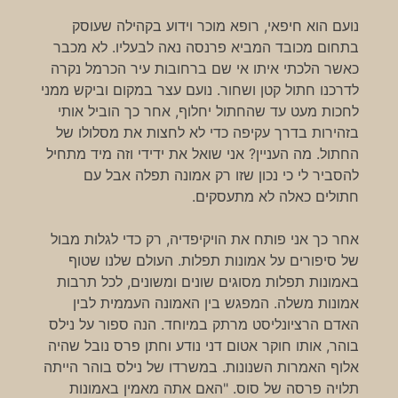
נועם הוא חיפאי, רופא מוכר וידוע בקהילה שעוסק
בתחום מכובד המביא פרנסה נאה לבעליו. לא מכבר
כאשר הלכתי איתו אי שם ברחובות עיר הכרמל נקרה
לדרכנו חתול קטן ושחור. נועם עצר במקום וביקש ממני
לחכות מעט עד שהחתול יחלוף, אחר כך הוביל אותי
בזהירות בדרך עקיפה כדי לא לחצות את מסלולו של
החתול. מה העניין? אני שואל את ידידי וזה מיד מתחיל
להסביר לי כי נכון שזו רק אמונה תפלה אבל עם
חתולים כאלה לא מתעסקים.
אחר כך אני פותח את הויקיפדיה, רק כדי לגלות מבול
של סיפורים על אמונות תפלות. העולם שלנו שטוף
באמונות תפלות מסוגים שונים ומשונים, לכל תרבות
אמונות משלה. המפגש בין האמונה העממית לבין
האדם הרציונליסט מרתק במיוחד. הנה ספור על נילס
בוהר, אותו חוקר אטום דני נודע וחתן פרס נובל שהיה
אלוף האמרות השנונות. במשרדו של נילס בוהר הייתה
תלויה פרסה של סוס. "האם אתה מאמין באמונות