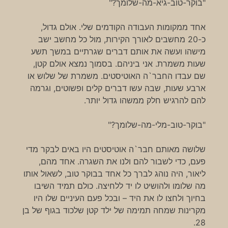
"בוקר-טוב-גיא-מה-שלומך?"
אחד ממקומות העבודה הקודמים שלי. אולם גדול,
כ-20 מחשבים לאורך הקירות, מול כל מחשב ישב
מישהו ועשה את אותם דברים שגרתיים במשך תשע
שעות משמרת. אני ביניהם. בסמוך נמצא אולם קטן,
שם עבדו החבר`ה האוטיסטים. משמרת של שלוש או
ארבע שעות, שבה עשו דברים קלים ופשוטים, וגרמה
להם להרגיש חלק ממשהו גדול יותר.
"בוקר-טוב-מלי-מה-שלומך?"
שלושה מאותם חבר`ה אוטיסטים היו באים לבקר מדי
פעם, כדי לשבור להם ולנו את השגרה. אחד מהם,
ליאור, היה נוהג לברך כל אחד בבוקר טוב, לשאול אותו
מה שלומו ולהושיט לו יד ללחיצה. כולם תמיד השיבו
בחיוך ולחצו לו את היד – ובכל פעם העיניים שלו היו
מקרינות שמחה תמימה של ילד קטן שלכוד בגוף של בן
28.