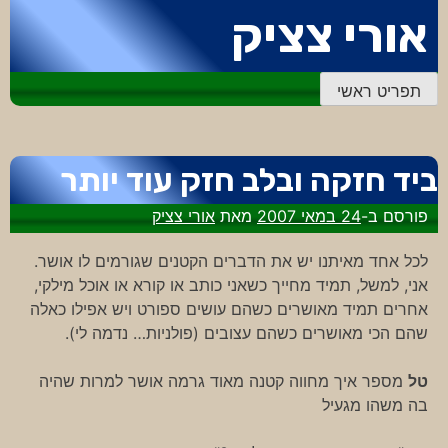
דלג
אורי צציק
לתוכן
תפריט ראשי
ביד חזקה ובלב חזק עוד יותר
פורסם ב-
24 במאי 2007
מאת
אורי צציק
לכל אחד מאיתנו יש את הדברים הקטנים שגורמים לו אושר.
אני, למשל, תמיד מחייך כשאני כותב או קורא או אוכל מילקי,
אחרים תמיד מאושרים כשהם עושים ספורט ויש אפילו כאלה
שהם הכי מאושרים כשהם עצובים (פולניות… נדמה לי).
טל
מספר איך מחווה קטנה מאוד גרמה אושר למרות שהיה
בה משהו מגעיל