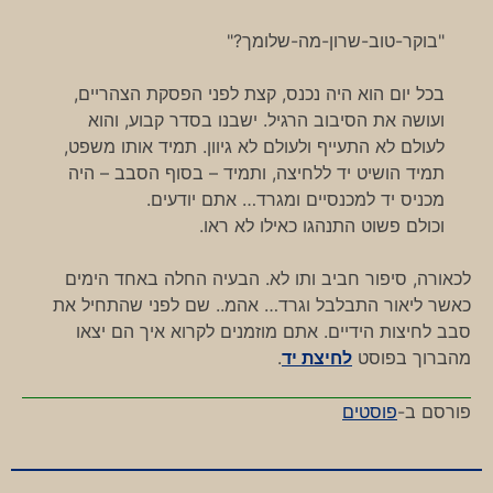
"בוקר-טוב-שרון-מה-שלומך?"
בכל יום הוא היה נכנס, קצת לפני הפסקת הצהריים,
ועושה את הסיבוב הרגיל. ישבנו בסדר קבוע, והוא
לעולם לא התעייף ולעולם לא גיוון. תמיד אותו משפט,
תמיד הושיט יד ללחיצה, ותמיד – בסוף הסבב – היה
מכניס יד למכנסיים ומגרד… אתם יודעים.
וכולם פשוט התנהגו כאילו לא ראו.
לכאורה, סיפור חביב ותו לא. הבעיה החלה באחד הימים
כאשר ליאור התבלבל וגרד… אהמ.. שם לפני שהתחיל את
סבב לחיצות הידיים. אתם מוזמנים לקרוא איך הם יצאו
מהברוך בפוסט
לחיצת יד
.
פורסם ב-
פוסטים