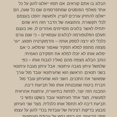
הבלוג בו אתם קוראים. אם תפוז ייאלצו להגן על כל
אחד מאלפי הפוסטים שמתפרסמים שם כל שעה, הם
ייאלצו להחזיק עורכים לעניין. ולמעשה יהפכו בעצמם
לכלי תקשורת. והתוצאה של הדבר הזה היא שהם
יתחילו לאשר בלוגים מסויימים ואחרים לו. ואז בעצם
תעלם הפלטפורמה לבלוגים עצמאיים – כי שום גורם
כלכלי לא ירצה לספק אותה – והדמוקרטיה תפגע. ייגר
מצפה מתפוז למלא תפקיד שאסור שימלאו. כי אם
ימלאו אותו לא יוכלו למלא את תפקידם האמיתי.
כותב הבלוג מצפה מהם (אולי) לגבות אותו – כפי
שלמשל עיתון מגבה עיתונאי. אבל עיתון מגבה עיתונאי
בשני תנאים: הראשון הוא שהעיתונאי עובד מול עורך
שמאשר את התכנים. השני הוא שהעיתון עובד מול
חברת ביטוח שמבטחת אותו מול תביעות דיבה.
המבנה הזה יוצר, לפחות בתיאוריה, עיתונות אחראית
למעשיה. מצד אחד העיתונאי עובד בשקט נפשי כי
תביעת דיבה לא תחסל אותו כלכלית. מצד שני העיתון
מבצע בדיקות רציניות של עובדות בכדי להגן על עצמו
מפני תביעות. זהו ריסון נחוץ על עבודת העיתונות.