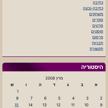
כתיבה
כתיבה-נכונה
משחקים
ספרים
סרטים
פוסטים
פרסום
תבניות
תקשורת
היסטוריה
מרץ 2008
א
ב
ג
ד
ה
ו
ש
1
8
7
6
5
4
3
2
15
14
13
12
11
10
9