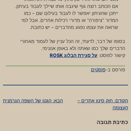
אם הכותב רוצה גוף שיגבה אותו שיילך לעבוד בעיתון.
ייתכן שהעיתון יאפשר לו לעבוד בעילום שם – כמו
המדור ”ציפורה“ או מדורי רכילות אחרים. אבל למי
שרואה את עצמו נפגע מהדברים – יש כתובת.
בסופו של דבר, לדעתי, זה הכל עניין של לעמוד מאחורי
הדברים שלך כמו שאתה ולא באופן אנונימי.
קישור לפוסט:
על סגירת הבלוג ROSK
פורסם ב-
פוסטים
הקודם:
חוק סינון אתרים –
הבא:
הגטו של השפה הגרמנית
ניווט
העצומה
כתיבת תגובה