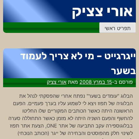
דלג
אורי צציק
לתוכן
תפריט ראשי
ייגרגייט – מי לא צריך לעמוד
בשער
פורסם ב-
15 במרץ 2008
מאת
אורי צציק
הבלוג "עומדים בשער" נפתח אחרי שהפסקתי לנהל את
הבלוגיה של תפוז ויצא לי לשמוע עליו בערך פעמיים. הפעם
הראשונה היתה כאשר הכותבים המקוריים שלו החליטו
להחשף והפעם השניה היתה לא מזמן כאשר התחוללה סערה
בבלוגוספירה עקב התביעה של אתר ONE, הצעת אתר תפוז
לשינוי חלק מהפוסטים והבחירה של ייגר (הכותב הנוכחי)