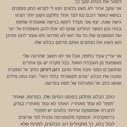
לסגור את הבלוג עקב כך.
אני עוקב אחרי לא מעט בלוגים ויצא לי לקרוא המון פוסטים
בנושא כאשר רובם נטו לצד אחד וחלקם הקטן יותר הציגו
גישה שונה. יצא ואני מצדד דווקא בגישה שאומרת שתפוז
בחרו נכון כאשר החליטו שהם לא יוכלו להגן משפטית על ייגר
ועל הפוסטים שלו כל עוד הוא לא מזדהה ולא אומר להם מהיכן
הוא השיג את הנתונים אותם פרסם בבלוג שלו.
אני עדיין עובד בתפוז, אבל אני לא חושב שהדעה שלי
מושפעת מן העובדה הזאת. בכל מקרה יש גם אחרים
שחושבים כמוני והנה אחד מהם.
רונן דורפן
כותב על המקרה
ומכנה את הבלוג "גורם תקשורתי בלתי ראוי". הנה כמה מילים
שהוא כתב על הפעילות של תפוז בפרשה.
כותב הבלוג מתלונן בפוסט הסיום שלו, במרומז, שאתר
”תפוז“ לא עמד מאחריו. האתר לא עמד מאחריו בצדק.
לחברה שמספקת שירותי בלוגים יש תפקיד
בדמוקרטיה. אספקת פלטפורמה טכנית למי שרוצים
לנהל בלוג. כך מתנהלים רוב הבלוגים, למרות שלא