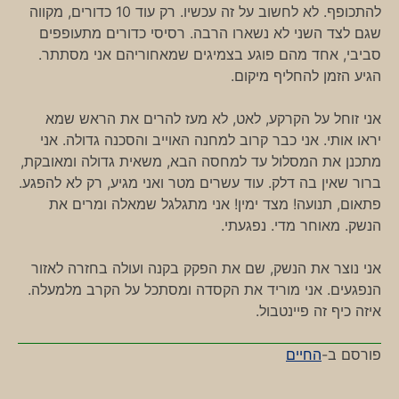
להתכופף. לא לחשוב על זה עכשיו. רק עוד 10 כדורים, מקווה
שגם לצד השני לא נשארו הרבה. רסיסי כדורים מתעופפים
סביבי, אחד מהם פוגע בצמיגים שמאחוריהם אני מסתתר.
הגיע הזמן להחליף מיקום.
אני זוחל על הקרקע, לאט, לא מעז להרים את הראש שמא
יראו אותי. אני כבר קרוב למחנה האוייב והסכנה גדולה. אני
מתכנן את המסלול עד למחסה הבא, משאית גדולה ומאובקת,
ברור שאין בה דלק. עוד עשרים מטר ואני מגיע, רק לא להפגע.
פתאום, תנועה! מצד ימין! אני מתגלגל שמאלה ומרים את
הנשק. מאוחר מדי. נפגעתי.
אני נוצר את הנשק, שם את הפקק בקנה ועולה בחזרה לאזור
הנפגעים. אני מוריד את הקסדה ומסתכל על הקרב מלמעלה.
איזה כיף זה פיינטבול.
פורסם ב-
החיים