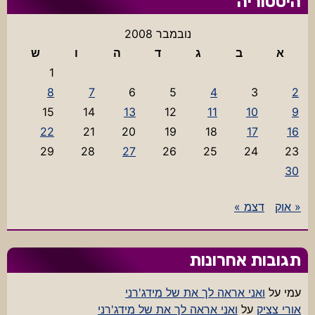
היסטוריה
נובמבר 2008
א
ב
ג
ד
ה
ו
ש
1
8
7
6
5
4
3
2
15
14
13
12
11
10
9
22
21
20
19
18
17
16
29
28
27
26
25
24
23
30
« אוק
דצמ »
תגובות אחרונות
עמי
על
ואני אראה לך את של מידג'רני
אורי צציק
על
ואני אראה לך את של מידג'רני