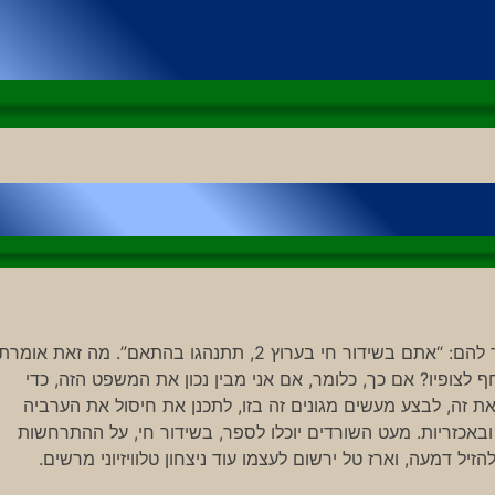
במעמד ההדחה, ארז טל פנה למשתתפי התוכנית והסביר להם: “אתם בשידור חי בערוץ 2, תתנהגו בהתאם”. מה זאת אומר
”? בהתאם לסולם הערכי המשוכלל שערוץ 2 דוחף לצופיו? אם כך, כלומר, אם אני מבין נכון את המשפט הזה, כדי
ת זה, לבצע מעשים מגונים זה בזו, לתכנן את חיסול את הערביה
באכזריות. מעט השורדים יוכלו לספר, בשידור חי, על ההתרחשות
ל דמעה, וארז טל ירשום לעצמו עוד ניצחון טלוויזיוני מרשים.