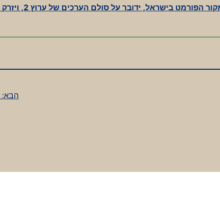
טור ביקורת על “האח הגדול”, ובו יובהר כי מקור הפורמט בישראל, ידובר
הבא: