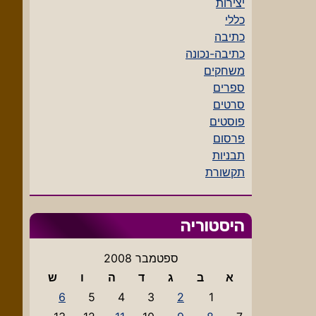
יצירות
כללי
כתיבה
כתיבה-נכונה
משחקים
ספרים
סרטים
פוסטים
פרסום
תבניות
תקשורת
היסטוריה
ספטמבר 2008
א
ב
ג
ד
ה
ו
ש
6
5
4
3
2
1