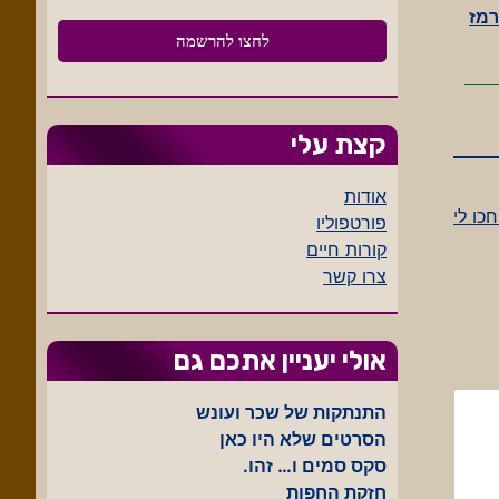
 על סולם הערכים של ערוץ 2, ויזרק רמז
קצת עלי
אודות
חכו לי
פורטפוליו
קורות חיים
צרו קשר
אולי יעניין אתכם גם
התנתקות של שכר ועונש
הסרטים שלא היו כאן
סקס סמים ו… זהו.
חזקת החפות