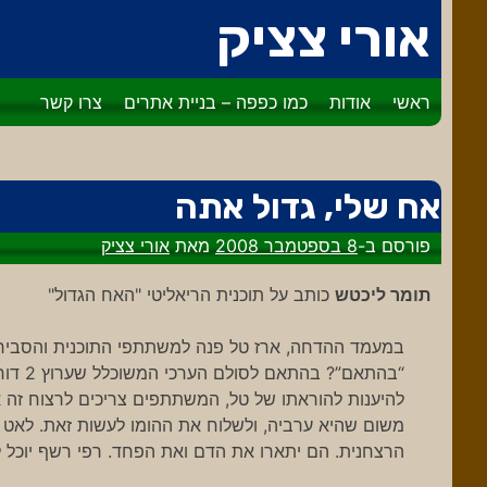
דלג
אורי צציק
לתוכן
ראשי
אודות
כמו כפפה – בניית אתרים
צרו קשר
אח שלי, גדול אתה
פורסם ב-
8 בספטמבר 2008
מאת
אורי צציק
תומר ליכטש
כותב על תוכנית הריאליטי "האח הגדול"
“בהתאם
להיענות להוראתו של טל, המשתתפים צריכים לרצוח זה א
משום שהיא ערביה, ולשלוח את ההומו לעשות זאת. לאט ו
הרצחנית. הם יתארו את הדם ואת הפחד. רפי רשף יוכל להזי