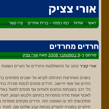
דלג
אורי צציק
לתוכן
ראשי
אודות
כמו כפפה – בניית אתרים
צרו קשר
חרדים מחרדים
פורסם ב-
9 בספטמבר 2008
מאת
אורי צציק
אורי קציר
כותב על ההשתלטות החרדים על הערים השונות וח
בשנים האחרונות התרגלנו לקרוא על ישובים מסוימים בה
החיים ועל אופי היישוב. חרדים מנסים לכפות סגירת בתי
כלי רכב בשבתות ובחגים ולעתים אף מנסים לפעול באלימ
לאכוף אמות מידה מחמירות בתחום הלבוש הצנוע, לעתים 
מתלבשת) לפי צו האופנה הזה. חרדים מקימים מוסדות בעל
חילוניים במטרה להצדיק נוכחות קבע שלהם שם. לאחר מ