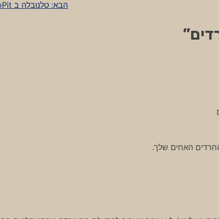
הבא:
טלנובלה ב DemoPit
דים
”
חרדים האחים שלך.