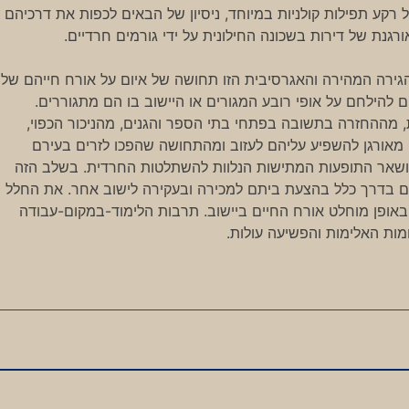
קע תפילות קולניות במיוחד, ניסיון של הבאים לכפות את דרכיהם
נת של דירות בשכונה החילונית על ידי גורמים חרדיים.
גירה המהירה והאגרסיבית הזו תחושה של איום על אורח חייהם של
הילחם על אופי רובע המגורים או היישוב בו הם מתגוררים.
ההחזרה בתשובה בפתחי בתי הספר והגנים, מהניכור הכפוי,
מאורגן להשפיע עליהם לעזוב ומהתחושה שהפכו לזרים בעירם
ם ושאר התופעות המתישות הנלוות להשתלטות החרדית. בשלב הזה
ם בדרך כלל בהצעת ביתם למכירה ובעקירה לישוב אחר. את החלל
פן מוחלט אורח החיים ביישוב. תרבות הלימוד-במקום-עבודה
ות האלימות והפשיעה עולות.