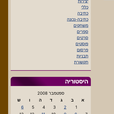
יצירות
כללי
כתיבה
כתיבה-נכונה
משחקים
ספרים
סרטים
פוסטים
פרסום
תבניות
תקשורת
היסטוריה
ספטמבר 2008
א
ב
ג
ד
ה
ו
ש
6
5
4
3
2
1