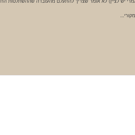
מרי יש לציין) לא אומר שצריך להתעלם מהעובדה שההשתלטות החר
מקורי…