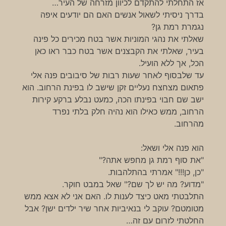
אז התחלתי להתקדם לכיוון מזרחה של העיר…
בדרך ניסיתי לשאול אנשים האם הם יודעים איפה
נגמרת רמת גן?
שאלתי את נהגי המוניות אשר בטח מכירים כל פינה
בעיר, שאלתי את הקבצנים אשר בטח כבר ראו כאן
הכל, אך ללא הועיל.
עד שלבסוף לאחר שעות רבות של סיבובים פנה אלי
פתאום מצחצח נעליים זקן שישב לו בפינת הרחוב. הוא
ישב שם חבוי בפינתו הכה, כמעט נבלע ברקע קירות
הרחוב, ממש כאילו הוא נהיה חלק בלתי נפרד
מהרחוב.
הוא פנה אלי ושאל:
"את סוף רמת גן מחפש אתה?"
"כן, כן!!!" אמרתי בהתלהבות.
"מדוע? מה יש לך שם?" שאל במבט חוקר.
התלבטתי מאט כיצד לענות לו. האם אני לא אצא ממש
מטומטם? עוקב לי בנאיביות אחר שיר ילדים ישן? אבל
החלטתי לזרום עם זה…