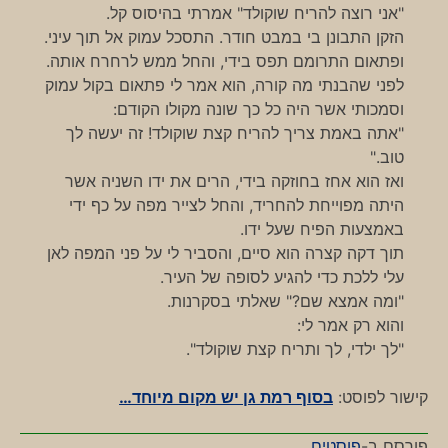
"אני רוצה להריח שוקולד" אמרתי בהיסוס קל.
הזקן התבונן בי במבט חודר. התסכל עמוק אל תוך עיני.
ופתאום התרומם תפס בידי, והחל ממש לרחרח אותה.
לפני שהבנתי מה קורה, הוא אמר לי פתאום בקול עמוק
וסמכותי אשר היה כל כך שונה מקולו הקודם:
"אתה באמת צריך להריח קצת שוקולד! זה יעשה לך
טוב."
ואז הוא אחז בחוזקה בידי, הרים את ידו השניה אשר
היתה מפוייחת להחריד, והחל לצייר מפה על כף ידי
באמצעות הפיח שעל ידו.
תוך דקה קצרה הוא סיים, והסביר לי על פני המפה לאן
עלי ללכת כדי להגיע לסופה של העיר.
"ומה אמצא שם?" שאלתי בסקרנות.
והוא רק אמר לי:
"לך ילדי, לך ותריח קצת שוקולד".
קישור לפוסט:
בסוף רמת גן יש מקום מיוחד…
פורסם ב-
פוסטים