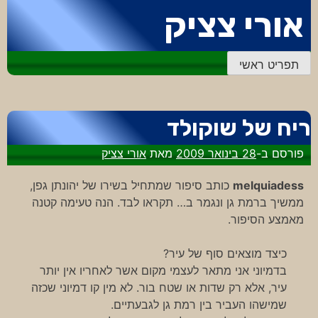
דלג
אורי צציק
לתוכן
תפריט ראשי
ריח של שוקולד
פורסם ב-
28 בינואר 2009
מאת
אורי צציק
melquiadess
כותב סיפור שמתחיל בשירו של יהונתן גפן,
ממשיך ברמת גן ונגמר ב… תקראו לבד. הנה טעימה קטנה
מאמצע הסיפור.
כיצד מוצאים סוף של עיר?
בדמיוני אני מתאר לעצמי מקום אשר לאחריו אין יותר
עיר, אלא רק שדות או שטח בור. לא מין קו דמיוני שכזה
שמישהו העביר בין רמת גן לגבעתיים.