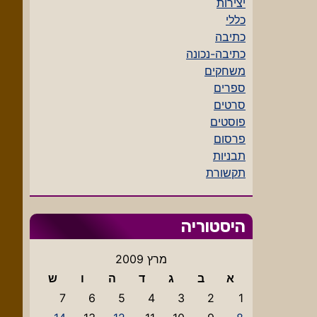
יצירות
כללי
כתיבה
כתיבה-נכונה
משחקים
ספרים
סרטים
פוסטים
פרסום
תבניות
תקשורת
היסטוריה
מרץ 2009
א
ב
ג
ד
ה
ו
ש
7
6
5
4
3
2
1