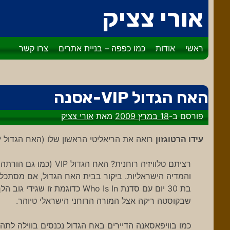
דלג
אורי צציק
לתוכן
ראשי
אודות
כמו כפפה – בניית אתרים
צרו קשר
האח הגדול VIP-אסנה
פורסם ב-
18 במרץ 2009
מאת
אורי צציק
עידו הרטוגזון
רואה את הריאליטי הראשון שלו (האח הגדול VIP) ומגיע למספר תובנות תקשורתיות-רוחניות.
רציתם טלוויזיה רוחנית?
והמדיה הישראליות. ביקור בבית האח הגדול, אם מסתכלי
בת 30 יום עם סדנת Who Is In 
שבקוסטה ריקה אצל המורה הרוחני הישראלי טיוהר.
כמו בוויפאסאנה הדיירים באח הגדול נכנסים בווילה לתהל