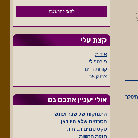
קצת עלי
אודות
פורטפוליו
קורות חיים
צרו קשר
היטלר
אולי יעניין אתכם גם
התנתקות של שכר ועונש
הסרטים שלא היו כאן
סקס סמים ו… זהו.
חזקת החפות