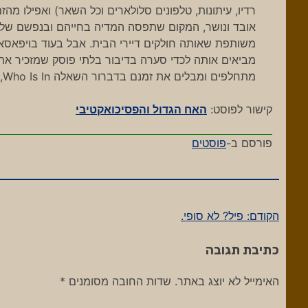
רדיו, עיתונות, טלפונים סלולארים וכל השאר) ואפילו מהז
אובד ונושר, המקום שתפסה המדיה בחייהם ובנפשם של ה
משותפת שאותה חולקים דיירי הבית. אבל בעוד בויפאס
מתחלפים ומבלים את זמנם בדברור השאלה Who Is In, מה אתה חושב/מרגיש כרגע?
קישור לפוסט:
האח הגדול והפסיכואקטיבי
פורסם ב-
פוסטים
הקודם:
פיל? לא סופי.
ניווט
כתיבת תגובה
האימייל לא יוצג באתר.
שדות החובה מסומנים
*