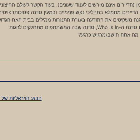
מן (הדיירים אינם מורשים לענוד שעונים). בעוד הקשר לעולם החיצוני
דיירים מתמלא בתהליכי נפש פנימיים ובמעין סדנה פסיכותרפויטית
אנה משקיטים את התודעה בעזרת התנזרות ממילים בבית האח הגדול
מביאים אותה לכדי סערה בדיבור בלתי פוסק שמזכיר את סדנת ה-Who Is In, סדנה שבה המשתתפים מתחלקים לזוגות
הבא:
הויראליות של 