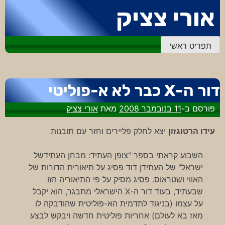
דלג
אורי צציק
לתוכן
תפריט ראשי
דור ה-X כבר לא א-פוליטי
פורסם ב-
11 בנובמבר 2008
מאת
אורי צציק
עידו הרטוגזון
יצא לחלק פליירים וחזר עם תובנות
השבוע קראתי בספר "צופן העתיד: מבחן העתידשל
ישראל" של העתידן דוד פסיג על תיאורית הדורות של
האווי ושטראוס. פסיג מסיק על פי התיאוריה הזו
שבעתיד, בעוד דור ה-X הישראלי מתבגר, הוא יקבל
על עצמו (בניגוד לתדמית הא-פוליטית שהודבקה לו
מאז בא לעולם) אחריות פוליטית חדשה ויבקש לבצע