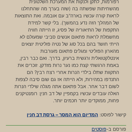
רפורמות, לתקן ולנקות את המערכת השלטונית
מהשחיתות שפשתה בה (שזה בערך מה שהתחלנו
לראות קורה עכשיו בארה"ב עם אובמה. ואת התוצאות
של המהלך הזה נדע בהמשך). בלי קשר למידת
התקפות של התיאוריה של פסיג, זו הייתה חוויה
מחשמלת לראות פתאום אנשים סביבי שמעולם לא
הייתי חושד בהם בכל סוג של נטיה פוליטית יוצאים
מהארון הפוליטי ומגלים פתאום מעורבות
אינטלקטואלית ורגשית ברעיון, בדרך. ואם כבר רבין,
באמת הרגשתי קצת כמו נער נרות מזדקן. זוכרים את
התקוות שתלו בילדי הנרות אחרי רצח רבין? הם
התנדפו במהירות, ולא הייתה אז גם שום סיבה לצפות
לשום דבר אחר. אבל פתאום אתה מגלה שילדי הנרות
האלה עובדים עכשיו בקמפיין של דב חנין: רומנטיקנים
פחות, ממוקדים יותר חכמים יותר.
קישור לפוסט:
המדיום הוא המסר – גרסת דב חנין
פורסם ב-
פוסטים