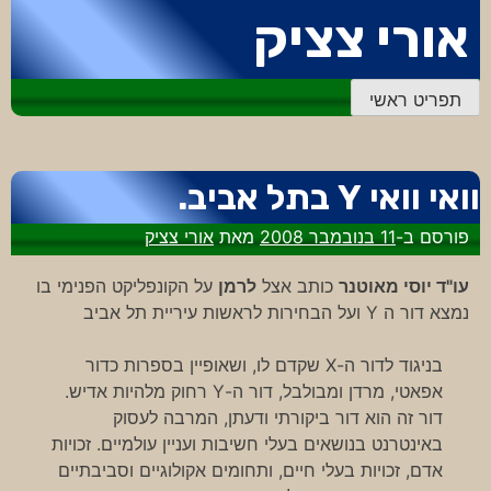
דלג
אורי צציק
לתוכן
תפריט ראשי
וואי וואי Y בתל אביב.
פורסם ב-
11 בנובמבר 2008
מאת
אורי צציק
עו"ד יוסי מאוטנר
כותב אצל
לרמן
על הקונפליקט הפנימי בו
נמצא דור ה Y ועל הבחירות לראשות עיריית תל אביב
בניגוד לדור ה-X שקדם לו, ושאופיין בספרות כדור
אפאטי, מרדן ומבולבל, דור ה-Y רחוק מלהיות אדיש.
דור זה הוא דור ביקורתי ודעתן, המרבה לעסוק
באינטרנט בנושאים בעלי חשיבות ועניין עולמיים. זכויות
אדם, זכויות בעלי חיים, ותחומים אקולוגיים וסביבתיים