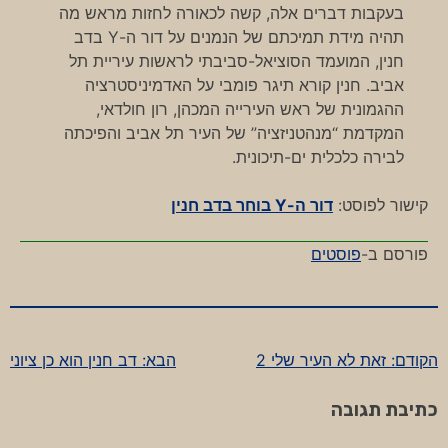
בעקבות דברים אלה, קשה לכאורה לחזות מראש מה
תהיה מידת תמיכתם של הנמנים על דור ה-Y בדב
חנין, המועמד הסוציאל-סביבתי לראשות עיריית תל
אביב. חנין קורא תיגר פומבי על האדמיניסטרציה
ההגמונית של ראש העירייה המכהן, רון חולדאי,
המקדמת “מנהטניזציה” של העיר תל אביב והפיכתה
לבירה כלכלית ים-תיכונית.
קישור לפוסט:
דור ה-Y בוחר בדב חנין
פורסם ב-
פוסטים
הקודם:
זאת לא העיר שלי 2
הבא:
דב חנין הוא כן ציוני
ניווט
כתיבת תגובה