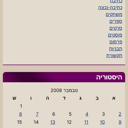
כתיבה
כתיבה-נכונה
משחקים
ספרים
סרטים
פוסטים
פרסום
תבניות
תקשורת
היסטוריה
נובמבר 2008
א
ב
ג
ד
ה
ו
ש
1
8
7
6
5
4
3
2
15
14
13
12
11
10
9