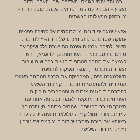
– במיוחד יחסי הגומלין העדינים שבין האדם וכדור
הארץ – הם רק כמה מהתחומים שבהם עוסק דור ה-
Y, כחלק מפעילותו הרשתית.
אלא שמאפייני דור ה-Y מבוססים על סתירה פנימית
עמוקה שטרם נפתרה. חיבתו של דור ה-Y לתרבות
השוק ולהיפר-צרכנות איננה מתיישבת כלל ועיקר עם
מודעותו הסביבתית המפותחת. כך לדוגמא, הרצון
לצמצם את מספר המכוניות הנעות בכבישים וזיהום
האוויר הנובע מהן, מנוגד מעיקרו לתופעת
ה”וולמארטיזציה”, המרחיקה את מרכזי המסחר מאזורי
המגורים, ולהתעצמות תרבות הקניונים; השאיפה
להתרחבות הגנים ציבוריים והמרחבים הירוקים
הפתוחים בעיר, מתקשה לעמוד בכפיפה אחת עם
הצורך הגובר בחניונים ושטחים מסחריים; והכמיהה
למרחב אווירי נטול קרינה סלולארית אינה יכולה לדור
בצוותא עם חיבת היתר של דור ה-Y למכשירי טלפון
ניידים מהדור השלישי.